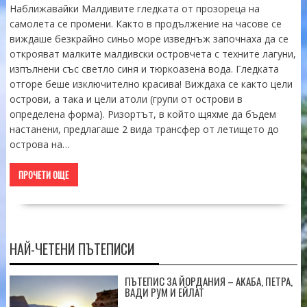
Наближавайки Малдивите гледката от прозореца на
самолета се промени. Както в продължение на часове се
виждаше безкрайно синьо море изведнъж започнаха да се
открояват малките малдивски островчета с техните лагуни,
изпълнени със светло синя и тюркоазена вода. Гледката
отгоре беше изключително красива! Виждаха се както цели
острови, а така и цели атоли (групи от острови в
определена форма). Ризортът, в който щяхме да бъдем
настанени, предлагаше 2 вида трансфер от летището до
острова на…
ПРОЧЕТИ ОЩЕ
НАЙ-ЧЕТЕНИ ПЪТЕПИСИ
ПЪТЕПИС ЗА ЙОРДАНИЯ – АКАБА, ПЕТРА,
ВАДИ РУМ И ЕЙЛАТ