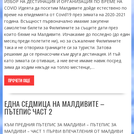
ИЗБОР НА ДЕСТИНАЦИЯ И ОРГАНИЗАЦИЯ ПО ВРЕМЕ НА
COVID Идеята да посетим Малдивите дойде естествено по
време на епидемията от Covid19 през зимата на 2020-2021
година. Всъщност първоначално имахме закупени
самолетни билети за Филипините за същите дати през
които бяхме на Малдивите. Изчакахме до последно (до един
месец преди полетите ни), но за съжаление Филипините
така и не отвориха границите си за туристи. Затова
решихме да се пренасочим към друга дестинация. И тъй
като зимата си отиваше, а ние вече имаме навик посред
зима да ходим някъде на топло местенце,…
ПРОЧЕТИ ОЩЕ
ЕДНА СЕДМИЦА НА МАЛДИВИТЕ –
ПЪТЕПИС ЧАСТ 2
КЪМ ПРЕДНИЯ ПЪТЕПИС ЗА МАЛДИВИ – ПЪТЕПИС ЗА
МАЛДИВИ – ЧАСТ 1 ПЪРВИ ВПЕЧАТЛЕНИЯ ОТ МАЛДИВИ