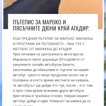
ПЪТЕПИС ЗА МАРОКО И
ПЯСЪЧНИТЕ ДЮНИ КРАЙ АГАДИР.
КЪМ ПРЕДНИЯ ПЪТЕПИС ЗА МАРОКО: МАРАКЕШ
И ПРОГРАМА НА ПЪТУВАНЕТО – Виж ТУК С
АВТОБУС ОТ МАРАКЕШ ДО АГАДИР
Пристигнахме на Централната автогара на
Маракеш и смело държаща QR кодовете от
закупените онлайн автобусни билети,
започнахме да обикаляме в търсене на нашия
автобус. Цялото нещо продължи около час и
половина, в което време местните ни казваха,
че автобусът ще дойде ето тук, после – ето там.
А през това време всякакви други автобуси
пристигаха и тръгваха отново. Накрая нашият
автобус дойде и един “помагач” ни извика да се