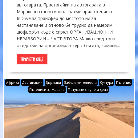
автогарата. Пристигайки на автогарата в
Маракеш отново използвахме приложението
InDrive за трансфер до мястото ни за
настаняване и отново бе трудно да намерим
шофьорът къде е спрял. ОРГАНИЗАЦИОННИ
НЕРАЗБОРИИ – ЧАСТ ВТОРА Малко след това
отидохме на организиран тур с бъгита, камили,…
ПРОЧЕТИ ОЩЕ
Африка
Дестинации
Държави
Забележителности
Култура
Пътепис
Пътеписи за Мароко
Пътуване с куче и деца