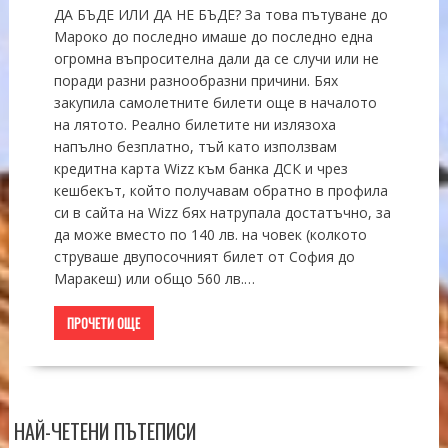
ДА БЪДЕ ИЛИ ДА НЕ БЪДЕ? За това пътуване до
Мароко до последно имаше до последно една
огромна въпросителна дали да се случи или не
поради разни разнообразни причини. Бях
закупила самолетните билети още в началото
на лятото. Реално билетите ни излязоха
напълно безплатно, тъй като използвам
кредитна карта Wizz към банка ДСК и чрез
кешбекът, който получавам обратно в профила
си в сайта на Wizz бях натрупала достатъчно, за
да може вместо по 140 лв. на човек (колкото
струваше двупосочният билет от София до
Маракеш) или общо 560 лв.…
ПРОЧЕТИ ОЩЕ
НАЙ-ЧЕТЕНИ ПЪТЕПИСИ