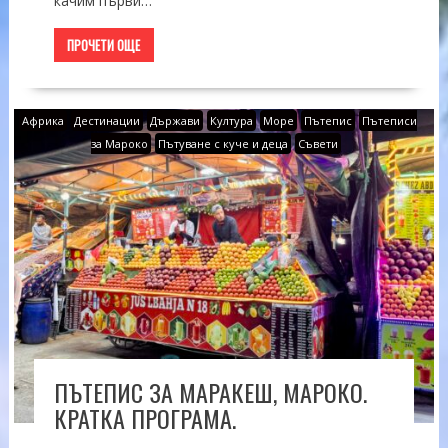
качим първи…
ПРОЧЕТИ ОЩЕ
Африка
Дестинации
Държави
Култура
Море
Пътепис
Пътеписи
за Мароко
Пътуване с куче и деца
Съвети
ПЪТЕПИС ЗА МАРАКЕШ, МАРОКО.
КРАТКА ПРОГРАМА.