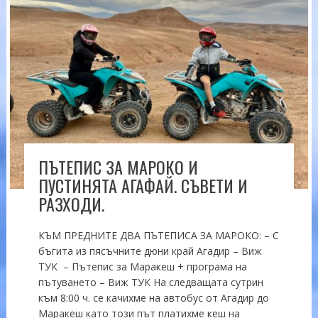
ПЪТЕПИС ЗА МАРОКО И
ПУСТИНЯТА АГАФАЙ. СЪВЕТИ И
РАЗХОДИ.
КЪМ ПРЕДНИТЕ ДВА ПЪТЕПИСА ЗА МАРОКО: – С
бъгита из пясъчните дюни край Агадир – Виж
ТУК – Пътепис за Маракеш + програма на
пътуването – Виж ТУК На следващата сутрин
към 8:00 ч. се качихме на автобус от Агадир до
Маракеш като този път платихме кеш на