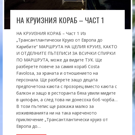
НА КРУИЗНИЯ КОРАБ – ЧАСТ 1
НА КРУИЗНИЯ КОРАБ – Част 1 Из
„Трансантлантически Круиз от Европа до
Карибите“ МАРШРУТА НА ЦЕЛИЯ КРУИЗ, КАКТО
И ОТДЕЛНИТЕ ПЪТЕПИСИ ЗА ВСИЧКИ СПИРКИ
ПО МАРШРУТА, може да видите ТУК. Ще
разберете повече за самия кораб Costa
Favolosa, за храната и отношението на
персонала. Ще разберете защо децата
предпочетоха каюта с прозорец вместо каюта с
балкон и защо в ресторанта бяха увили мидите
в цилофан, а след това ни донесоха боб чорба…
В този пътепис ще разкажа малко за
изживяванията ни на така нареченото
приключение „Трансантлантически круиз от
Европа до…