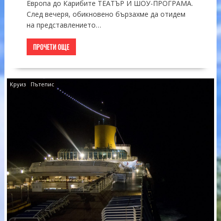
Европа до Карибите ТЕАТЪР И ШОУ-ПРОГРАМА.
След вечеря, обикновено бързахме да отидем
на представлението…
ПРОЧЕТИ ОЩЕ
Круиз
Пътепис