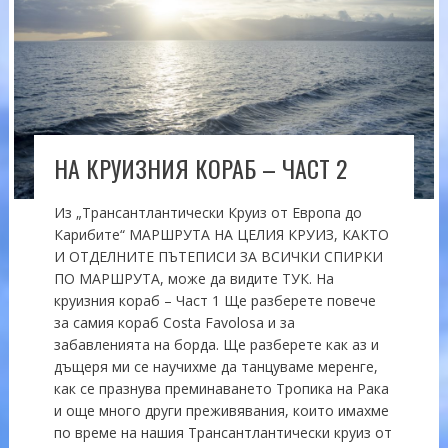
НА КРУИЗНИЯ КОРАБ – ЧАСТ 2
Из „Трансантлантически Круиз от Европа до
Карибите“ МАРШРУТА НА ЦЕЛИЯ КРУИЗ, КАКТО
И ОТДЕЛНИТЕ ПЪТЕПИСИ ЗА ВСИЧКИ СПИРКИ
ПО МАРШРУТА, може да видите ТУК. На
круизния кораб – Част 1 Ще разберете повече
за самия кораб Costa Favolosa и за
забавленията на борда. Ще разберете как аз и
дъщеря ми се научихме да танцуваме меренге,
как се празнува преминаването Тропика на Рака
и още много други преживявания, които имахме
по време на нашия Трансантлантически круиз от