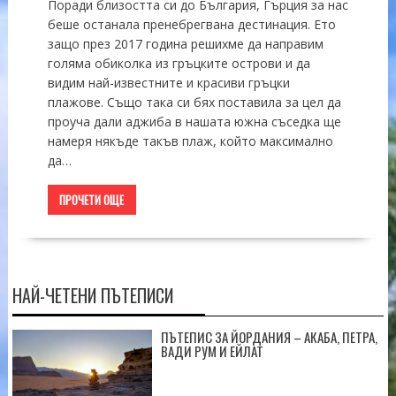
Поради близостта си до България, Гърция за нас
беше останала пренебрегвана дестинация. Ето
защо през 2017 година решихме да направим
голяма обиколка из гръцките острови и да
видим най-известните и красиви гръцки
плажове. Също така си бях поставила за цел да
проуча дали аджиба в нашата южна съседка ще
намеря някъде такъв плаж, който максимално
да…
ПРОЧЕТИ ОЩЕ
НАЙ-ЧЕТЕНИ ПЪТЕПИСИ
ПЪТЕПИС ЗА ЙОРДАНИЯ – АКАБА, ПЕТРА,
ВАДИ РУМ И ЕЙЛАТ