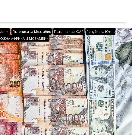
 Кения
Пътеписи за Мозамбик
Пътеписи за ЮАР
Република Южна
ЮЖНА АФРИКА И МОЗАМБИК