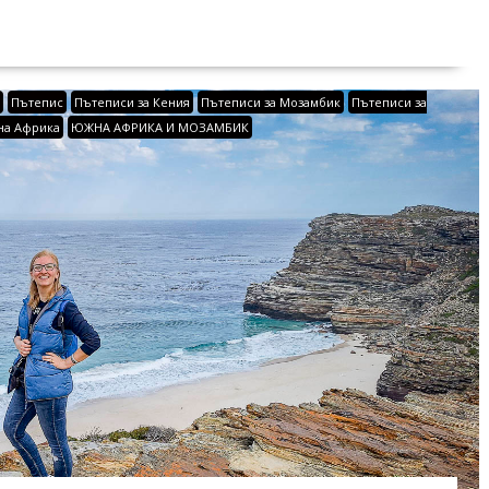
е
Пътепис
Пътеписи за Кения
Пътеписи за Мозамбик
Пътеписи за
на Африка
ЮЖНА АФРИКА И МОЗАМБИК