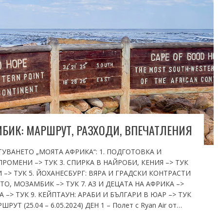
БИК: МАРШРУТ, РАЗХОДИ, ВПЕЧАТЛЕНИЯ
УВАНЕТО „МОЯТА АФРИКА“: 1. ПОДГОТОВКА И
РОМЕНИ –> ТУК 3. СПИРКА В НАЙРОБИ, КЕНИЯ –> ТУК
 –> ТУК 5. ЙОХАНЕСБУРГ: ВЯРА И ГРАДСКИ КОНТРАСТИ
ТО, МОЗАМБИК –> ТУК 7. АЗ И ДЕЦАТА НА АФРИКА –>
 –> ТУК 9. КЕЙПТАУН: АРАБИ И БЪЛГАРИ В ЮАР –> ТУК
Т (25.04 – 6.05.2024) ДЕН 1 – Полет с Ryan Air от…