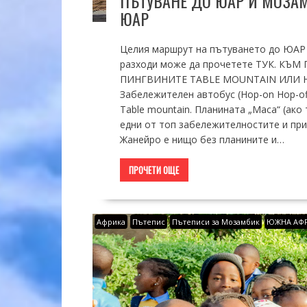
ПЪТУВАНЕ ДО ЮАР И МОЗАМБ
ЮАР
Целия маршрут на пътуването до ЮАР 
разходи може да прочетете ТУК. КЪ
ПИНГВИНИТЕ TABLE MOUNTAIN ИЛИ НЕ 
Забележителен автобус (Hop-on Hop-off
Table mountain. Планината „Маса“ (ако 
едни от топ забележителностите и при
Жанейро е нищо без планините и…
ПРОЧЕТИ ОЩЕ
Африка
Пътепис
Пътеписи за Мозамбик
ЮЖНА АФР