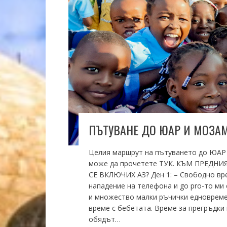
ПЪТУВАНЕ ДО ЮАР И МОЗАМ
Целия маршрут на пътуването до ЮАР и
може да прочетете ТУК. КЪМ ПРЕДН
СЕ ВКЛЮЧИХ АЗ? Ден 1: – Свободно врем
нападение на телефона и go pro-то ми 
и множество малки ръчички едновреме
време с бебетата. Време за прегръдки 
обядът…