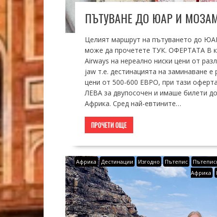
ПЪТУВАНЕ ДО ЮАР И МОЗАМ
Целият маршрут на пътуването до ЮАР 
може да прочетете ТУК. ОФЕРТАТА В кр
Airways на нереално ниски цени от раз
jaw т.е. дестинацията на заминаване е
цени от 500-600 ЕВРО, при тази оферта
ЛЕВА за двупосочен и имаше билети до 
Африка. Сред най-евтините…
ПРОЧЕТИ ОЩЕ
Африка
Дестинации
Изгодно
Пътепис
Пътеписи
Африка