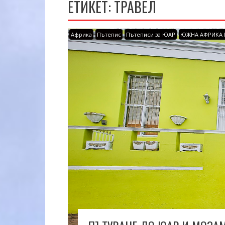
ЕТИКЕТ:
ТРАВЕЛ
Африка
Пътепис
Пътеписи за ЮАР
ЮЖНА АФРИКА 