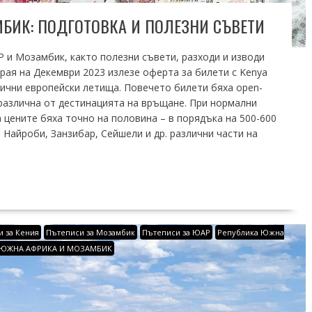
БИК: ПОДГОТОВКА И ПОЛЕЗНИ СЪВЕТИ
и Мозамбик, както полезни съвети, разходи и изводи
ая на Декември 2023 излезе оферта за билети с Kenya
лични европейски летища. Повечето билети бяха open-
 различна от дестинацията на връщане. При нормални
 цените бяха точно на половина – в порядъка на 500-600
Найроби, Занзибар, Сейшели и др. различни части на
 за Кения
Пътеписи за Мозамбик
Пътеписи за ЮАР
Република Южна
ЮЖНА АФРИКА И МОЗАМБИК