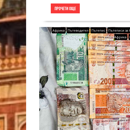
ПРОЧЕТИ ОЩЕ
Африка
Пътеводител
Пътепис
Пътеписи за
Африка