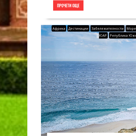
ПРОЧЕТИ ОЩЕ
Африка
Дестинации
Забележителности
Мор
ЮАР
Република Юж