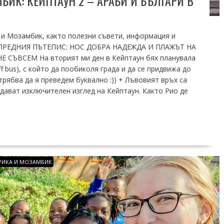
ИК: КЕЙПТАУН 2 – АРАБИ И БЪЛГАРИ В
и Мозамбик, както полезни съвети, информация и
М ПРЕДНИЯ ПЪТЕПИС: НОС ДОБРА НАДЕЖДА И ПЛАЖЪТ НА
СЪВСЕМ На вторият ми ден в Кейптаун бях планувала
 bus), с който да пообиколя града и да се придвижа до
трябва да я преведем буквално :)) + Лъвовият връх са
дават изключителен изглед на Кейптаун. Както Рио де
ИКА И МОЗАМБИК