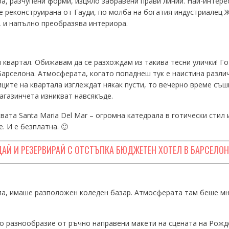
а, разчупени форми, изцяло забравени прави линии. Най-интере
е реконструирана от Гауди, по молба на богатия индустриалец 
, и напълно преобразява интериора.
 квартал. Обижавам да се разхождам из такива тесни улички! Го
Барселона. Атмосферата, когато попаднеш тук е наистина разли
иците на квартала изглеждат някак пусти, то вечерно време съш
агазинчета изникват навсякъде.
вата Santa Maria Del Mar – огромна катедрала в готически сти
 И е безплатна. 🙂
ДАЙ И РЕЗЕРВИРАЙ С ОТСТЪПКА БЮДЖЕТЕН ХОТЕЛ В БАРСЕЛОН
а, имаше разположен коледен базар. Атмосферата там беше мно
 разнообразие от ръчно направени макети на сцената на Рожде