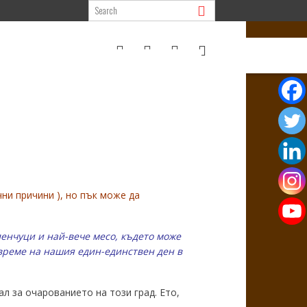
ни причини ), но пък може да
еленчуци и най-вече месо, където може
 време на нашия един-единствен ден в
л за очарованието на този град. Ето,