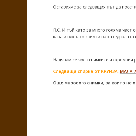
Оставихме за следващия път да посети
П.С. И тъй като за много голяма част 
кача и няколко снимки на катедралата 
Надявам се чрез снимките и скромния р
Следваща спирка от КРУИЗА:
МАЛАГА
Още мноооого снимки, за които не о