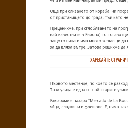
че и на мен най-накрая ми предстоеше д
Още при слизането от кораба, ни пос
от пристанището до града, тъй като не 
Преценихме, при сглобяването на прогр
най-известните в Европа) то тогава щ
защото винаги има много желаещи да вл
за да вляза вътре. Затова решихме да 
ХАРЕСАЙТЕ СТРАНИЧ
Първото местенце, по което се разходи
Тази улица е една от най-старите улиц
Влязохме е пазара “Mercado de La Boqu
яйца, сладкиши и фрешове. Е, няма так