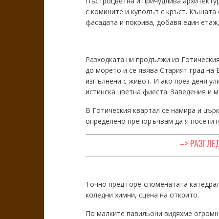
Пъстроцветна и причудлива архитектур
с комините и куполът с кръст. Къщата 
фасадата и покрива, добавя един етаж
Разходката ни продължи из Готическия
до морето и се явява Старият град на 
изпълнени с живот. И ако през деня ул
истинска цветна фиеста. Заведения и м
В Готическия квартал се намира и църк
определено препоръчвам да я посетите.
–> РАЗГЛЕ
Точно пред горе-споменатата катедрал
коледни химни, сцена на открито.
По малките павильони видяхме огромно