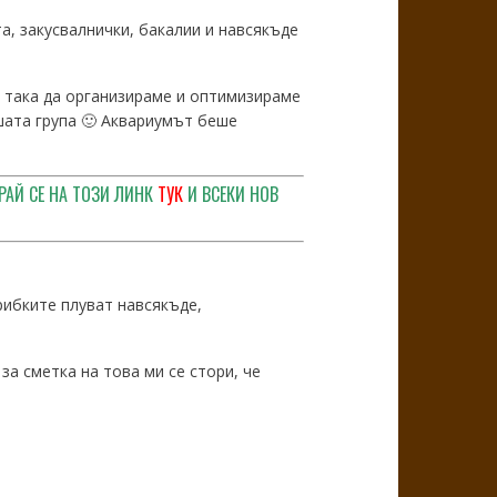
а, закусвалнички, бакалии и навсякъде
е така да организираме и оптимизираме
ашата група 🙂 Аквариумът беше
РАЙ СЕ НА ТОЗИ ЛИНК
ТУК
И ВСЕКИ НОВ
рибките плуват навсякъде,
а сметка на това ми се стори, че