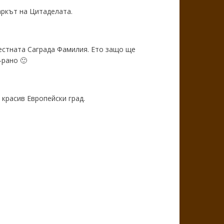
аркът на Цитаделата.
звестната Саграда Фамилия. Ето защо ще
-рано 🙂
 красив Европейски град.