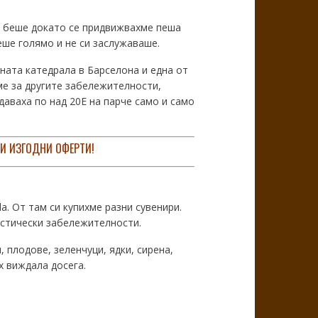
о беше докато се придвижвахме пеша
беше голямо и не си заслужаваше.
ната катедрала в Барселона и една от
ме за другите забележителности,
даваха по над 20Е на парче само и само
 И ИЗГОДНИ ОФЕРТИ!
. От там си купихме разни сувенири.
истически забележителности.
 плодове, зеленчуци, ядки, сирена,
х виждала досега.