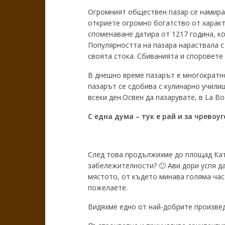
Огромният обществен пазар се намира в
откриете огромно богатство от характе
споменаване датира от 1217 година, ко
Популярността на пазара нараствала с
своята стока. Сбиванията и споровете
В днешно време пазарът е многократно
пазарът се сдобива с кулинарно училищ
всеки ден.Освен да пазарувате, в La B
С една дума – тук е рай и за чревоуг
След това продължихме до площад Ката
забележителности? 🙂 Ави дори успя да
мястото, от където минава голяма час
пожелаете.
Видяхме едно от най-добрите произведе