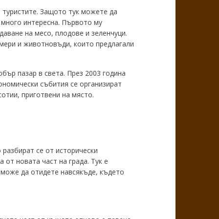
а туристите. Защото тук можете да
и много интересна. Първото му
даване на месо, плодове и зеленчуци.
рмери и животновъди, които предлагали
бър пазар в света. През 2003 година
рономически събития се организират
сотии, приготвени на място.
 разбират се от исторически
от новата част на града. Тук е
о може да отидете навсякъде, където