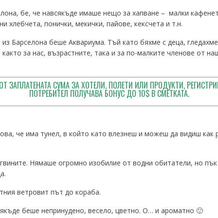
лона, бе, че навсякъде имаше нещо за хапване – малки кафенет
и хлебчета, понички, мекички, пайове, кексчета и т.н.
 из Барселона беше Аквариума. Тъй като бяхме с деца, гледахм
 както за нас, възрастните, така и за по-малките членове от н
ОТ ЗАПЛАТЕНАТА СУМА ЗА ХОТЕЛИ, ПОЛЕТИ ИЛИ ПРОДУКТИ, РЕГИСТРИ
ПОТРЕБИТЕЛ ПОЛУЧАВА БОНУС ДО 10$ В СМЕТКАТА.
ова, че има тунел, в който като влезнеш и можеш да видиш как 
вините. Нямаше огромно изобилие от водни обитатели, но пък з
а.
тния ветровит път до кораба.
якъде беше непринудено, весело, цветно. О… и ароматно 🙂