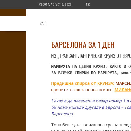
Skip
СЪБОТА, АВГУСТ 8, 2026
RSS
to
content
ЗА МЕН
ЗА БЛОГА
ДЕСТИНАЦИИ
СЪВЕТ
БАРСЕЛОНА ЗА 1 ДЕН
ИЗ „ТРАНСАНТЛАНТИЧЕСКИ КРУИЗ ОТ ЕВР
МАРШРУТА НА ЦЕЛИЯ КРУИЗ, КАКТО И О
ЗА ВСИЧКИ СПИРКИ ПО МАРШРУТА, може
Предишна спирка от КРУИЗА:
МАРСИ
прочетете как започна всичко:
МИЛАНО
Какво е да влезнеш в пазар номер 1 в 
би няма никъде другаде в Европа – То
Барселона.
Това беше дългоочаквана среща между 