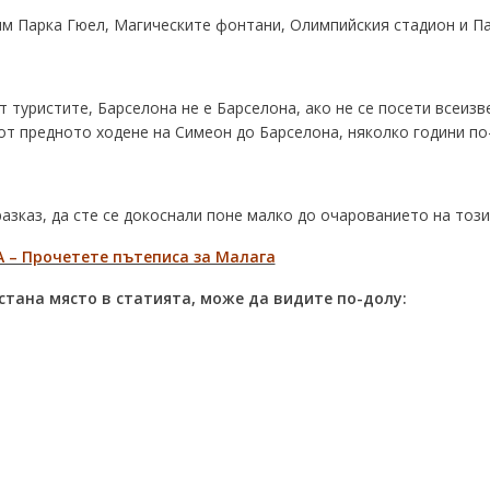
м Парка Гюел, Магическите фонтани, Олимпийския стадион и П
от туристите, Барселона не е Барселона, ако не се посети всеи
от предното ходене на Симеон до Барселона, няколко години по
азказ, да сте се докоснали поне малко до очарованието на този
 – Прочетете пътеписа за Малага
стана място в статията, може да видите по-долу: