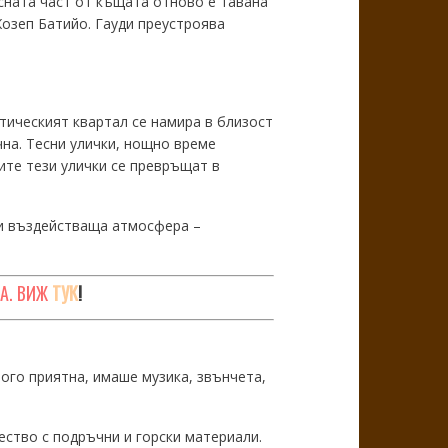
сната част от къщата отново е тавана
Жозеп Батийо. Гауди преустроява
тическият квартал се намира в близост
чна. Тесни улички, нощно време
ите тези улички се превръщат в
л и въздействаща атмосфера –
А. ВИЖ
ТУК
!
го приятна, имаше музика, звънчета,
ство с подръчни и горски материали.