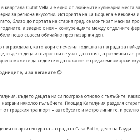
 квартала Ciutat Vella и е едно от любимите кулинарни места з
рни за региона вкусотии. Историята на La Boqueria е вековна 
гато, близо до портата на стария град, се монтират маси за про
 годините, а заедно с нея – конкуренцията между отделните фе
 били нещо съвсем обичайно през пазарния ден.
 награждаван, като дори е печелил годишната награда за най-до
е, където деца и възрастни се учат да готвят, а различни гаст
oqueriа можете да седнете и да похапнете средиземноморски вку
одниците, и за веганите 🙂
луния, където децата ни си поиграха отново с гълъбите. Какво
 нахрани няколко гълъбчета. Площад Каталуния разделя старата 
т от градския транпорт – автобусите и метро линиите, и реалн
ния на архитектурата – сградата Casa Batllo, дело на Гауди.