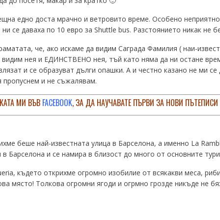
а до посетя, макар и за кратко 🙂
рещна едно доста мрачно и ветровито време. Особено неприятн
ни се даваха по 10 евро за Shuttle bus. Разстоянието никак не 
аматата, че, ако искаме да видим Саграда Фамилия ( наи-извест
е видим нея и ЕДИНСТВЕНО нея, тъй като няма да ни остане вре
язат и се образуват дълги опашки. А и честно казано не ми се 
я пропуснем и не съжалявам.
КАТА МИ ВЪВ
FACEBOOK
, ЗА ДА НАУЧАВАТЕ ПЪРВИ ЗА НОВИ ПЪТЕПИСИ
хме беше най-известната улица в Барселона, а именно La Rambla
и в Барселона и се намира в близост до много от основните тур
eria, където открихме огромно изобилие от всякакви меса, риби,
ова място! Толкова огромни ягоди и огрмно грозде никъде не бя