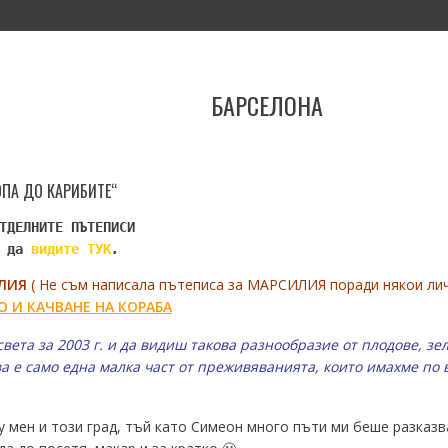
И
КОНТАКТИ
ПАРТНЬОРИ
БАРСЕЛОНА
ОПА ДО КАРИБИТЕ“
ТДЕЛНИТЕ ПЪТЕПИСИ

 да 
видите ТУК
.
ЛИЯ
( Не съм написала пътеписа за МАРСИЛИЯ поради някои лич
 И КАЧВАНЕ НА КОРАБА
света за 2003 г. и да видиш такова разнообразие от плодове, з
ва е само една малка част от преживяванията, които имахме по
мен и този град, тъй като Симеон много пъти ми беше разказва