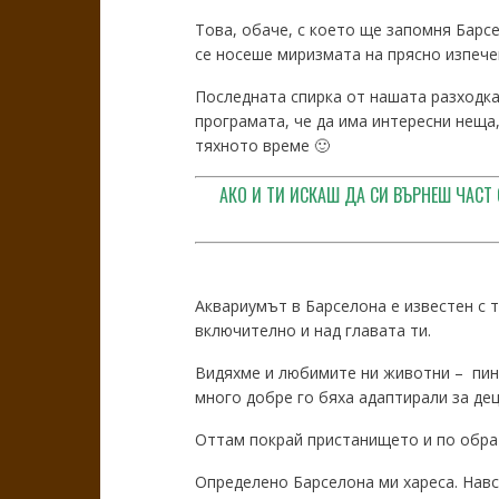
Това, обаче, с което ще запомня Барсе
се носеше миризмата на прясно изпечен
Последната спирка от нашата разходка
програмата, че да има интересни неща,
тяхното време 🙂
АКО И ТИ ИСКАШ ДА СИ ВЪРНЕШ ЧАСТ 
Аквариумът в Барселона е известен с т
включително и над главата ти.
Видяхме и любимите ни животни – пинг
много добре го бяха адаптирали за дец
Оттам покрай пристанището и по обра
Определено Барселона ми хареса. Навс