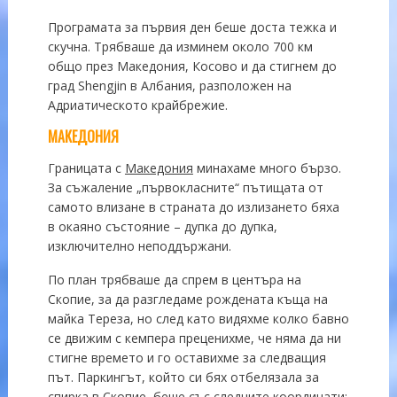
Програмата за първия ден беше доста тежка и
скучна. Трябваше да изминем около 700 км
общо през Македония, Косово и да стигнем до
град Shengjin в Албания, разположен на
Адриатическото крайбрежие.
МАКЕДОНИЯ
Границата с
Македония
минахаме много бързо.
За съжаление „първокласните“ пътищата от
самото влизане в страната до излизането бяха
в окаяно състояние – дупка до дупка,
изключително неподдържани.
По план трябваше да спрем в центъра на
Скопие, за да разгледаме рождената къща на
майка Тереза, но след като видяхме колко бавно
се движим с кемпера преценихме, че няма да ни
стигне времето и го оставихме за следващия
път. Паркингът, който си бях отбелязала за
спирка в Скопие, беше със следните координати: