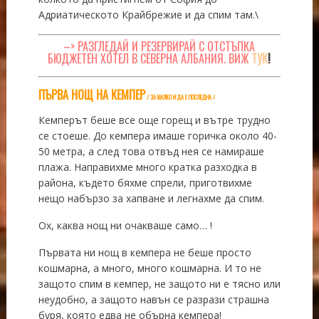
Адриатическото Крайбрежие и да спим там.\
–> РАЗГЛЕДАЙ И РЕЗЕРВИРАЙ С ОТСТЪПКА
БЮДЖЕТЕН ХОТЕЛ В СЕВЕРНА АЛБАНИЯ. ВИЖ
ТУК
!
ПЪРВА НОЩ НА КЕМПЕР
/ ЗА МАЛКО И ДА Е ПОСЛЕДНА /
Кемперът беше все още горещ и вътре трудно
се стоеше. До кемпера имаше горичка около 40-
50 метра, а след това отвъд нея се намираше
плажа. Направихме много кратка разходка в
района, където бяхме спрели, приготвихме
нещо набързо за хапване и легнахме да спим.
Ох, каква нощ ни очакваше само… !
Първата ни нощ в кемпера не беше просто
кошмарна, а много, много кошмарна. И то не
защото спим в кемпер, не защото ни е тясно или
неудобно, а защото навън се разрази страшна
буря, която едва не обърна кемпера!