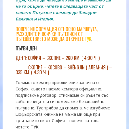
не го обърне, четете в следващата част от
нашето Пътуване с кемпер до Западни
Балкани и Италия.
ПОВЕЧЕ ИНФОРМАЦИЯ ОТНОСНО МАРШРУТА,
РАЗХОДИТЕ И ВСИЧКИ ПЪТЕПИСИ ОТ
ПЪТЕШЕСТВИЕТО МОЖЕ ДА ОТКРИЕТЕ
ТУК
.
ПЪРВИ ДЕН
ДЕН 1: СОФИЯ – СКОПИЕ – 260 КМ. ( 4:00 Ч. )
СКОПИЕ – КОСОВО – SHËNGJIN ( АЛБАНИЯ ) –
335 КМ. ( 4:30 Ч. )
Голямото кемпер приключение започна от
София, където наехме кемпера официално,
подписахме договор, стиснахме си ръцете със
собствениците и си пожелахме безаварийно
пътуване. Тук трябва да спомена, че изгубихме
шофьорската книжка на мъжа ми още при
тръгването ни от София – повече за това
четете
ТУК
.