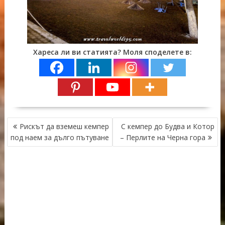
Хареса ли ви статията? Моля споделете в:
НАВИГАЦИЯ
Рискът да вземеш кемпер
С кемпер до Будва и Котор
под наем за дълго пътуване
– Перлите на Черна гора