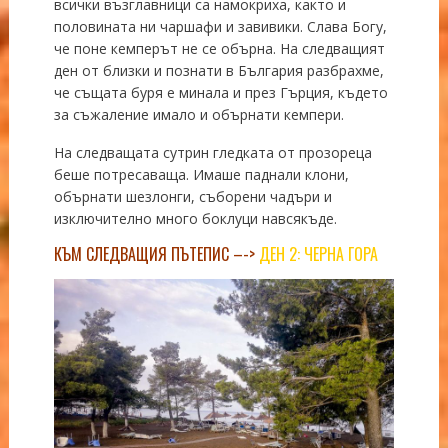
всички възглавници са намокриха, както и
половината ни чаршафи и завивики. Слава Богу,
че поне кемперът не се обърна. На следващият
ден от близки и познати в България разбрахме,
че същата буря е минала и през Гърция, където
за съжаление имало и обърнати кемпери.
На следващата сутрин гледката от прозореца
беше потресаваща. Имаше паднали клони,
обърнати шезлонги, съборени чадъри и
изключително много боклуци навсякъде.
КЪМ СЛЕДВАЩИЯ ПЪТЕПИС –->
ДЕН 2: ЧЕРНА ГОРА