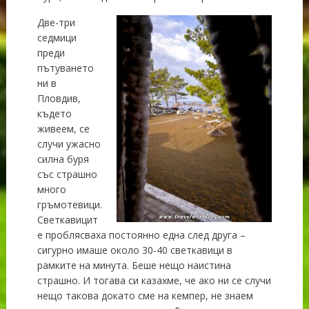
Две-три
седмици
преди
пътуването
ни в
Пловдив,
където
живеем, се
случи ужасно
силна буря
със страшно
много
гръмотевици.
Светкавицит
е проблясваха постоянно една след друга –
сигурно имаше около 30-40 светкавици в
рамките на минута. Беше нещо наистина
страшно. И тогава си казахме, че ако ни се случи
нещо такова докато сме на кемпер, не знаем