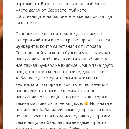
паркоместа. Важно е също така да изберете
място далеч от баровете, тъй като
собствениците на баровете може да поискат да
си платите.
Основните неща, които може да се видят в
Северна Албания и то за кратко време, това са
бункерите
, които са останали от Втората
Световна война и които бункери уж се намират
навсякъде из Албания, но истината обаче е, че
ние такива бункери не видяхме. Също така друго
нещо, което може да направите, докато сте в
Албания, е да си купите евтини маслини и
зехтин, които според някои пътешественици и
прочетени пътеписи се намират отново
навсякъде по пътищата, но ние такива хора и
такива маслини също не видяхме.
Истината е,
че ние през Албания минахме супер транзитно и
не сме търсили нищо за ядене, нищо да правим
там и нищо особено да разглеждаме. Просто
колкото да пристигнем от София до