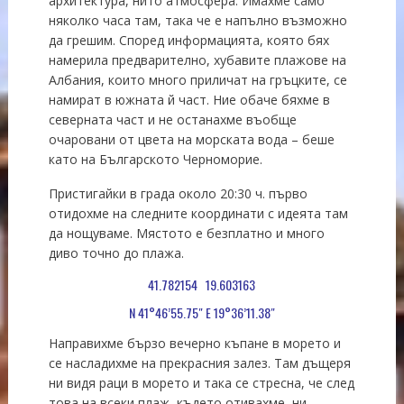
архитектура, нито атмосфера. Имахме само
няколко часа там, така че е напълно възможно
да грешим. Според информацията, която бях
намерила предварително, хубавите плажове на
Албания, които много приличат на гръцките, се
намират в южната й част. Ние обаче бяхме в
северната част и не останахме въобще
очаровани от цвета на морската вода – беше
като на Българското Черноморие.
Пристигайки в града около 20:30 ч. първо
отидохме на следните координати с идеята там
да нощуваме. Мястото е безплатно и много
диво точно до плажа.
41.782154 19.603163
N 41°46’55.75″ E 19°36’11.38″
Направихме бързо вечерно къпане в морето и
се насладихме на прекрасния залез. Там дъщеря
ни видя раци в морето и така се стресна, че след
това на всеки плаж, където отивахме, ни