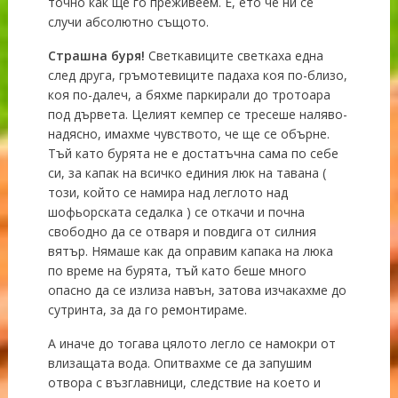
точно как ще го преживеем. Е, ето че ни се
случи абсолютно същото.
Страшна буря!
Светкавиците светкаха една
след друга, гръмотевиците падаха коя по-близо,
коя по-далеч, а бяхме паркирали до тротоара
под дървета. Целият кемпер се тресеше наляво-
надясно, имахме чувството, че ще се обърне.
Тъй като бурята не е достатъчна сама по себе
си, за капак на всичко единия люк на тавана (
този, който се намира над леглото над
шофьорската седалка ) се откачи и почна
свободно да се отваря и повдига от силния
вятър. Нямаше как да оправим капака на люка
по време на бурята, тъй като беше много
опасно да се излиза навън, затова изчакахме до
сутринта, за да го ремонтираме.
А иначе до тогава цялото легло се намокри от
влизащата вода. Опитвахме се да запушим
отвора с възглавници, следствие на което и