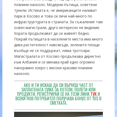
планини наоколо. Модерни пътища, осветени
тунели. Истината е, че американците наливат
пари в Косово и това си личи най-много по
инфраструктурата в страната. За съжаление там
освен магистрали, друго интересно не видяхме.
Хората продължават да си живеят бедно.
Покрай пътищата в населените места има много
дива растителност навсякъде, зелените площи
въобще не се поддържат, няма тротоари.
Магистралата от Косово продължава директно
към Албания и се минава край едно огромно
панорамно езеро с високи красиви планини
наоколо.
АКО И ТИ ИСКАШ ДА СИ ВЪРНЕШ ЧАСТ ОТ
ЗАПЛАТЕНАТА СУМА ЗА ХОТЕЛИ, ПОЛЕТИ ИЛИ
ПРОДУКТИ, РЕГИСТРИРАЙ СЕ НА ТОЗИ ЛИНК
ТУК
И
ВСЕКИ НОВ ПОТРЕБИТЕЛ ПОЛУЧАВА БОНУС ОТ 10$ В
СМЕТКАТА.