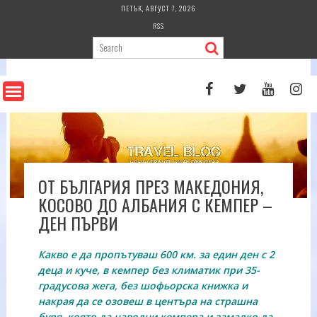
Skip
ПЕТЪК, АВГУСТ 7, 2026
to
RSS
content
ОТ БЪЛГАРИЯ ПРЕЗ МАКЕДОНИЯ,
КОСОВО ДО АЛБАНИЯ С КЕМПЕР –
ДЕН ПЪРВИ
Какво е да пропътуваш 600 км. за един ден с 2
деца и куче, в кемпер без климатик при 35-
градусова жега, без шофьорска книжка и
накрая да се озовеш в центъра на страшна
буря, която да наводни кемпера и замалко да