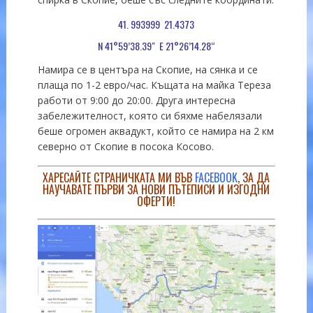
41. 993999 21.4373
N 41°59’38.39″ E 21°26’14.28“
Намира се в центъра на Скопие, на сянка и се
плаща по 1-2 евро/час. Къщата на майка Тереза
работи от 9:00 до 20:00. Друга интересна
забележителност, която си бяхме набелязали
беше огромен аквадукт, който се намира на 2 км
северно от Скопие в посока Косово.
ХАРЕСАЙТЕ СТРАНИЧКАТА МИ ВЪВ
FACEBOOK
, ЗА ДА
НАУЧАВАТЕ ПЪРВИ ЗА НОВИ ПЪТЕПИСИ И ИЗГОДНИ
ОФЕРТИ!