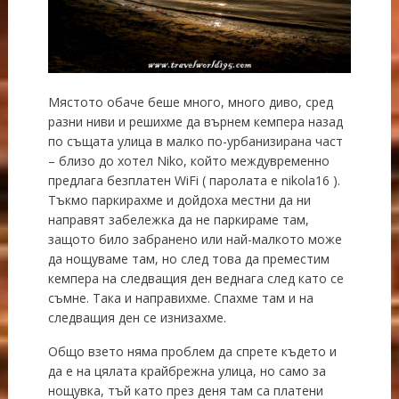
Мястото обаче беше много, много диво, сред
разни ниви и решихме да върнем кемпера назад
по същата улица в малко по-урбанизирана част
– близо до хотел Niko, който междувременно
предлага безплатен WiFi ( паролата е nikola16 ).
Тъкмо паркирахме и дойдоха местни да ни
направят забележка да не паркираме там,
защото било забранено или най-малкото може
да нощуваме там, но след това да преместим
кемпера на следващия ден веднага след като се
съмне. Така и направихме. Спахме там и на
следващия ден се изнизахме.
Общо взето няма проблем да спрете където и
да е на цялата крайбрежна улица, но само за
нощувка, тъй като през деня там са платени