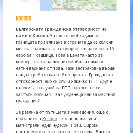
КОСОВО
Българската Гражданска отговорност не
важи в Косово
. Затова е необходимо на
границата при влизане в страната да се сключи
местна гражданска отговорност в размер на 15
евро за 1 седмица. Това е цената както за
кемпер, така и за лек автомобил и няма по-
евтин вариант от това. Тази застраховка върши
същата работа както българската Гражданска
отговорност, ако си случи някакво ПТП. Друг е
въпросът в случай на ПТП, за кого ще се
застъпи полицая – за чужденеца или за местния
гражданин?
За разлика от пътищата в Македония, още с
влизането в
Косово
се започнаха едни
магистрали, едни чудесии. Нови, широки,
построени във въздуха над една река. Високи