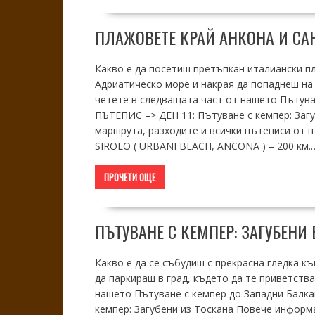
ПЛАЖОВЕТЕ КРАЙ АНКОНА И СА
Какво е да посетиш претъпкан италиански пл
Адриатическо море и накрая да попаднеш на 
четете в следващата част от нашето Пътува
ПЪТЕПИС –> ДЕН 11: Пътуване с кемпер: Заг
маршрута, разходите и всички пътеписи от п
SIROLO ( URBANI BEACH, ANCONA ) – 200 км.
ПРОЧЕТИ ОЩЕ
ПЪТУВАНЕ С КЕМПЕР: ЗАГУБЕНИ 
Какво е да се събудиш с прекрасна гледка къ
да паркираш в град, където да те приветства
нашето Пътуване с кемпер до Западни Балк
кемпер: Загубени из Тоскана Повече информ