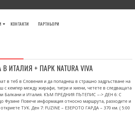
И
КОНТАКТИ
ПАРТНЬОРИ
 В ИТАЛИЯ + ПАРК NATURA VIVA
нат в теб в Словения и да попаднеш в страшно задръстване на
ш с кемпер между жирафи, тигри и хиени, четете в следващата
ни Балкани и Италия. КЪМ ПРЕДНИЯ ПЪТЕПИС –-> ДЕН 6: С
 до Фузине Повече информация относно маршрута, разходите и
ткриете ТУК. Ден 7: FUZINE – ЕЗЕРОТО ГАРДА – 370 км. ( 5:00