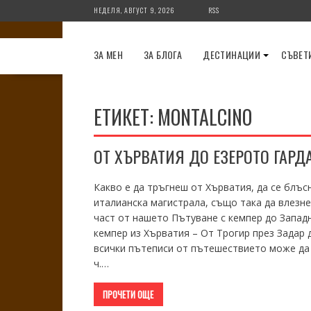
Skip
НЕДЕЛЯ, АВГУСТ 9, 2026
RSS
to
content
ЗА МЕН
ЗА БЛОГА
ДЕСТИНАЦИИ
СЪВЕТ
ЕТИКЕТ:
MONTALCINO
ОТ ХЪРВАТИЯ ДО ЕЗЕРОТО ГАРДА
Какво е да тръгнеш от Хърватия, да се блъс
италианска магистрала, също така да влезне
част от нашето Пътуване с кемпер до Запад
кемпер из Хърватия – От Трогир през Задар
всички пътеписи от пътешествието може да о
ч.…
ПРОЧЕТИ ОЩЕ