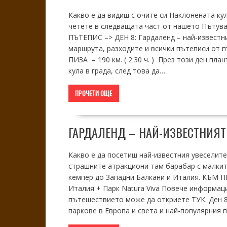
Какво е да видиш с очите си Наклонената ку
четете в следващата част от нашето Пътува
ПЪТЕПИС –> ДЕН 8: Гардаленд – най-известн
маршрута, разходите и всички пътеписи от 
ПИЗА – 190 км. ( 2:30 ч. ) През този ден п
кула в града, след това да…
ПРОЧЕТИ ОЩЕ
ГАРДАЛЕНД – НАЙ-ИЗВЕСТНИЯТ
Какво е да посетиш най-известния увеселител
страшните атракциони там барабар с малкит
кемпер до Западни Балкани и Италия. КЪМ 
Италия + Парк Natura Viva Повече информац
пътешествието може да откриете ТУК. Ден 8
паркове в Европа и света и най-популярния 