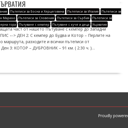
ХЪРВАТИЯ
ания
Пътеписи за Босна и Херцеговина
Пътеписи за Италия
Пътеписи за
бровник и тъй непопулярния прекрасен плаж до него –
ан Марино
Пътеписи за Словения
Пътеписи за Сърбия
Пътеписи за
ра на пожарната, откъдето на следващата сутрин да си
Черна гора
Пътуване с кемпер
Пътуване с куче и деца
Хърватия
ващата част от нашето Пътуване с кемпер до Западни
С –-> ДЕН 2: С кемпер до Будва и Котор – Перлите на
о маршрута, разходите и всички пътеписи от
ен 3: КОТОР – ДУБРОВНИК – 91 км. ( 2:30 ч. )…
Proudly powere