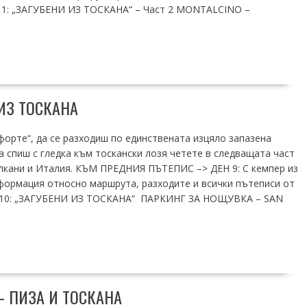
11: „ЗАГУБЕНИ ИЗ ТОСКАНА“ – Част 2 MONTALCINO –
 ИЗ ТОСКАНА
нфорте“, да се разходиш по единствената изцяло запазена
а спиш с гледка към тоскански лозя четете в следващата част
лкани и Италия. КЪМ ПРЕДНИЯ ПЪТЕПИС –> ДЕН 9: С кемпер из
формация относно маршрута, разходите и всички пътеписи от
н 10: „ЗАГУБЕНИ ИЗ ТОСКАНА“ ПАРКИНГ ЗА НОЩУВКА – SAN
– ПИЗА И ТОСКАНА