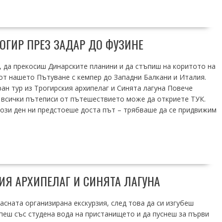
РОГИР ПРЕЗ ЗАДАР ДО ФУЗИНЕ
и, да прекосиш Динарските планини и да стъпиш на коритото на
от нашето Пътуване с кемпер до Западни Балкани и Италия.
 тур из Трогирския архипелаг и Синята лагуна Повече
 всички пътеписи от пътешествието може да откриете ТУК.
 този ден ни предстоеше доста път – трябваше да се придвижим
ИЯ АРХИПЕЛАГ И СИНЯТА ЛАГУНА
асната организирана екскурзия, след това да си изгубеш
ъпеш със студена вода на пристанището и да пуснеш за първи