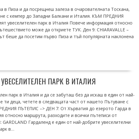
ла в Пиза и да посрещнеш залеза в очарователната Тоскана,
не с кемпер до Западни Балкани и Италия. КЪМ ПРЕДНИЯ
ият увеселителен парк в Италия Повече информация относно
пътешествието може да откриете ТУК. Ден 9: CHIARAVALLE –
ланът беше да посетим първо Пиза и тъй популярната наклонена
 УВЕСЕЛИТЕЛЕН ПАРК В ИТАЛИЯ
ен парк в Италия и да се забуташ без да искаш в един от най-
е ти деца, четете в следващата част от нашето Пътуване с
ПРЕДНИЯ ПЪТЕПИС –> ДЕН 7: От Хърватия до езерото Гарда в
ия относно маршрута, разходите и всички пътеписи от
: GARDLAND Гардаленд е един от най-добрите увеселителни
парк в…