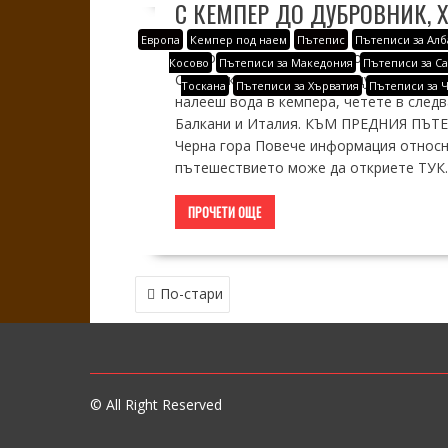
С КЕМПЕР ДО ДУБРОВНИК, 
Европа
Кемпер под наем
Пътепис
Пътеписи за Алб
Какво е да посетиш тъй популярния Ду
Косово
Пътеписи за Македония
Пътеписи за С
Свети Яков, както и да нощуваш в дво
Тоскана
Пътеписи за Хърватия
Пътеписи за 
налееш вода в кемпера, четете в след
Балкани и Италия. КЪМ ПРЕДНИЯ ПЪТЕПИ
Черна гора Повече информация относн
пътешествието може да откриете ТУК. Д
ПРОЧЕТИ ОЩЕ
НАВИГАЦИЯ
По-стари
© All Right Reserved