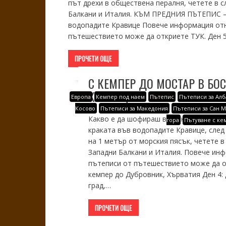
път дрехи в обществена пералня, четете в 
Балкани и Италия. КЪМ ПРЕДНИЯ ПЪТЕПИС –> 
водопадите Кравице Повече информация отн
пътешествието може да откриете ТУК. Ден 5
ПРОЧЕТИ ОЩЕ
С КЕМПЕР ДО МОСТАР В БО
КРАВИЦЕ
Европа
Кемпер под наем
Пътепис
Пътеписи за Алб
Косово
Пътеписи за Македония
Пътеписи за Сан 
Какво е да шофираш в Босна и Херцего
гора
Пътуване с ке
краката във водопадите Кравице, след
на 1 метър от морския пясък, четете 
Западни Балкани и Италия. Повече инф
пътеписи от пътешествието може да 
кемпер до Дубровник, Хърватия Ден 4: 
град,…
ПРОЧЕТИ ОЩЕ