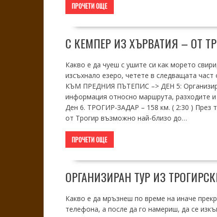
ПРОЧЕТИ ОЩЕ
С КЕМПЕР ИЗ ХЪРВАТИЯ – ОТ Т
Какво е да чуеш с ушите си как морето свир
изсъхнало езеро, четете в следващата част 
КЪМ ПРЕДНИЯ ПЪТЕПИС –> ДЕН 5: Организиран
информация относно маршрута, разходите и
Ден 6. ТРОГИР-ЗАДАР – 158 км. ( 2:30 ) През
от Трогир възможно най-близо до…
ПРОЧЕТИ ОЩЕ
ОРГАНИЗИРАН ТУР ИЗ ТРОГИРСК
Какво е да мръзнеш по време на иначе прекр
телефона, а после да го намериш, да се изк