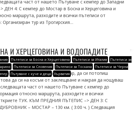
следващата част от нашето Пътуване с кемпер до Западни
ДЕН 4: С кемпер до Мостар в Босна и Херцеговина и
осно маршрута, разходите и всички пътеписи от
: Организиран тур из Трогирския…
СНА И ХЕРЦЕГОВИНА И ВОДОПАДИТЕ
ания
Пътеписи за Босна и Херцеговина
Пътеписи за Италия
Пътеписи за
Марино
Пътеписи за Словения
Пътеписи за Тоскана
Пътеписи за Черна
вина, да видиш прекрасния Мостар, да си потопиш
мпер
Пътуване с куче и деца
Хърватия
 това да си на косъм от заклещване и накрая да нощуваш
в следващата част от нашето Пътуване с кемпер до
ормация относно маршрута, разходите и всички
откриете ТУК. КЪМ ПРЕДНИЯ ПЪТЕПИС –> ДЕН 3: С
ДУБРОВНИК – МОСТАР – 130 км. ( 3:00 ч. ) Следващия