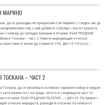
Н МАРИНО
аж, да се разходиш из прекрасния Сан Марино с гледка чак до
средновековен пир с най-добрите стрелци с лък в страната,
не с кемпер до Западни Балкани и Италия. КЪМ ПРЕДНИЯ
убени в Тоскана – Част 2 Повече информация относно
ътешествието може да откриете ТУК. Ден 12: FICULLE –
…
В ТОСКАНА – ЧАСТ 2
м Тоскана, да се изкъпиш в истински термален извор и накрая
т като важен гост на града, четете в следващата част от
ани и Италия. КЪМ ПРЕДНИЯ ПЪТЕПИС –> ДЕН 10: Пътуване с
ация относно маршрута, разходите и всички пътеписи от