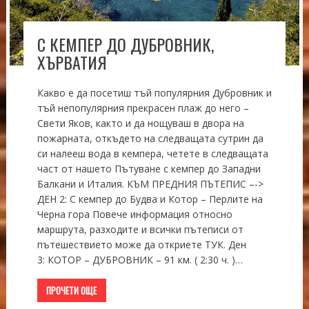
С КЕМПЕР ДО ДУБРОВНИК,
ХЪРВАТИЯ
Какво е да посетиш тъй популярния Дубровник и
тъй непопулярния прекрасен плаж до него –
Свети Яков, както и да нощуваш в двора на
пожарната, откъдето на следващата сутрин да
си налееш вода в кемпера, четете в следващата
част от нашето Пътуване с кемпер до Западни
Балкани и Италия. КЪМ ПРЕДНИЯ ПЪТЕПИС –->
ДЕН 2: С кемпер до Будва и Котор – Перлите на
Черна гора Повече информация относно
маршрута, разходите и всички пътеписи от
пътешествието може да откриете ТУК. Ден
3: КОТОР – ДУБРОВНИК – 91 км. ( 2:30 ч. )…
ПРОЧЕТИ ОЩЕ