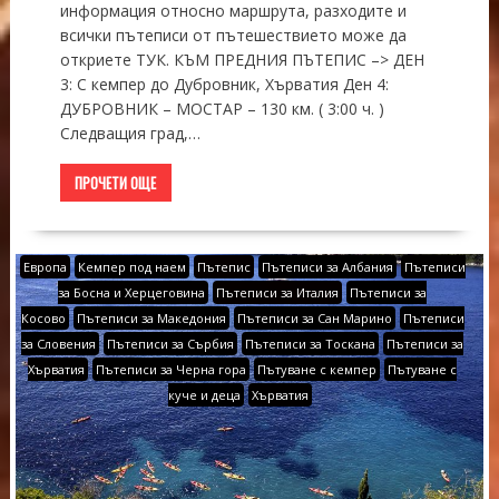
информация относно маршрута, разходите и
всички пътеписи от пътешествието може да
откриете ТУК. КЪМ ПРЕДНИЯ ПЪТЕПИС –> ДЕН
3: С кемпер до Дубровник, Хърватия Ден 4:
ДУБРОВНИК – МОСТАР – 130 км. ( 3:00 ч. )
Следващия град,…
ПРОЧЕТИ ОЩЕ
Европа
Кемпер под наем
Пътепис
Пътеписи за Албания
Пътеписи
за Босна и Херцеговина
Пътеписи за Италия
Пътеписи за
Косово
Пътеписи за Македония
Пътеписи за Сан Марино
Пътеписи
за Словения
Пътеписи за Сърбия
Пътеписи за Тоскана
Пътеписи за
Хърватия
Пътеписи за Черна гора
Пътуване с кемпер
Пътуване с
куче и деца
Хърватия