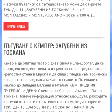
и всички пътеписи от пътешествието може да откриете
ТУК. Ден 11: „ЗАГУБЕНИ ИЗ ТОСКАНА“ – Част 2
MONTALCINO – MONTEPULCIANO – 30 км. ( 1:00 ч. )…
ПРОЧЕТИ ОЩЕ
ПЪТУВАНЕ С КЕМПЕР: ЗАГУБЕНИ ИЗ
ТОСКАНА
Какво е да опиташ песто с дива свиня и „панфорте“, да се
разходиш по единствената изцяло запазена средновековна
крепостна стена в Европа и да спиш с гледка към тоскански
лозя четете в следващата част от нашето Пътуване с
кемпер до Западни Балкани и Италия. КЪМ ПРЕДНИЯ
ПЪТЕПИС –> ДЕН 9: С кемпер из Северна Италия – Пиза и
Тоскана Повече информация относно маршрута, разходите
и всички пътеписи от пътешествието може да откриете
ТУК. Ден 10: „ЗАГУБЕНИ ИЗ ТОСКАНА“ ПАРКИНГ ЗА