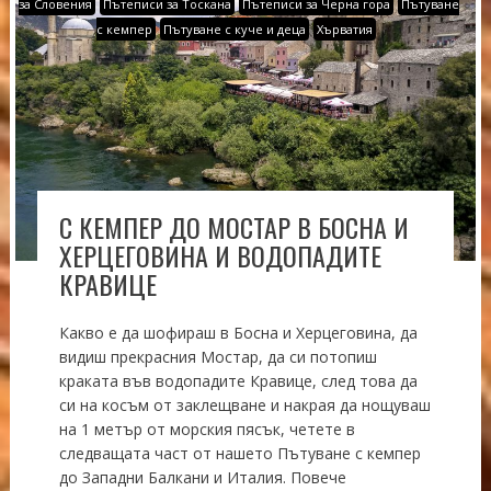
за Словения
Пътеписи за Тоскана
Пътеписи за Черна гора
Пътуване
с кемпер
Пътуване с куче и деца
Хърватия
С КЕМПЕР ДО МОСТАР В БОСНА И
ХЕРЦЕГОВИНА И ВОДОПАДИТЕ
КРАВИЦЕ
Какво е да шофираш в Босна и Херцеговина, да
видиш прекрасния Мостар, да си потопиш
краката във водопадите Кравице, след това да
си на косъм от заклещване и накрая да нощуваш
на 1 метър от морския пясък, четете в
следващата част от нашето Пътуване с кемпер
до Западни Балкани и Италия. Повече