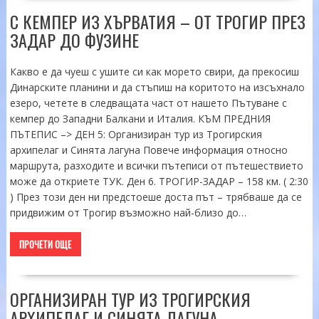
С КЕМПЕР ИЗ ХЪРВАТИЯ – ОТ ТРОГИР ПРЕЗ
ЗАДАР ДО ФУЗИНЕ
Какво е да чуеш с ушите си как морето свири, да прекосиш
Динарските планини и да стъпиш на коритото на изсъхнало
езеро, четете в следващата част от нашето Пътуване с
кемпер до Западни Балкани и Италия. КЪМ ПРЕДНИЯ
ПЪТЕПИС –> ДЕН 5: Организиран тур из Трогирския
архипелаг и Синята лагуна Повече информация относно
маршрута, разходите и всички пътеписи от пътешествието
може да откриете ТУК. Ден 6. ТРОГИР-ЗАДАР – 158 км. ( 2:30
) През този ден ни предстоеше доста път – трябваше да се
придвижим от Трогир възможно най-близо до…
ПРОЧЕТИ ОЩЕ
ОРГАНИЗИРАН ТУР ИЗ ТРОГИРСКИЯ
АРХИПЕЛАГ И СИНЯТА ЛАГУНА