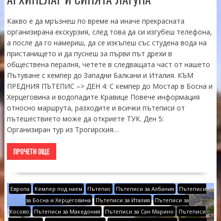
Какво е да мръзнеш по време на иначе прекрасната
организирана екскурзия, след това да си изгубеш телефона,
а после да го намериш, да се изкъпеш със студена вода на
пристанището и да пуснеш за първи път дрехи в
обществена пералня, четете в следващата част от нашето
Пътуване с кемпер до Западни Балкани и Италия. КЪМ
ПРЕДНИЯ ПЪТЕПИС –> ДЕН 4: С кемпер до Мостар в Босна и
Херцеговина и водопадите Кравице Повече информация
относно маршрута, разходите и всички пътеписи от
пътешествието може да откриете ТУК. Ден 5:
Организиран тур из Трогирския…
ПРОЧЕТИ ОЩЕ
Европа
Кемпер под наем
Пътепис
Пътеписи за Албания
Пътеписи
за Босна и Херцеговина
Пътеписи за Италия
Пътеписи за
Косово
Пътеписи за Македония
Пътеписи за Сан Марино
Пътеписи