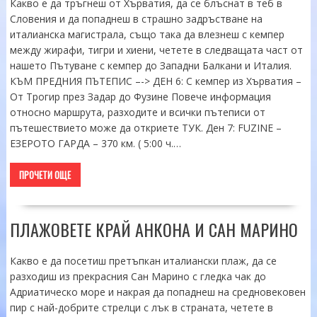
Какво е да тръгнеш от Хърватия, да се блъснат в теб в
Словения и да попаднеш в страшно задръстване на
италианска магистрала, също така да влезнеш с кемпер
между жирафи, тигри и хиени, четете в следващата част от
нашето Пътуване с кемпер до Западни Балкани и Италия.
КЪМ ПРЕДНИЯ ПЪТЕПИС –-> ДЕН 6: С кемпер из Хърватия –
От Трогир през Задар до Фузине Повече информация
относно маршрута, разходите и всички пътеписи от
пътешествието може да откриете ТУК. Ден 7: FUZINE –
ЕЗЕРОТО ГАРДА – 370 км. ( 5:00 ч.…
ПРОЧЕТИ ОЩЕ
ПЛАЖОВЕТЕ КРАЙ АНКОНА И САН МАРИНО
Какво е да посетиш претъпкан италиански плаж, да се
разходиш из прекрасния Сан Марино с гледка чак до
Адриатическо море и накрая да попаднеш на средновековен
пир с най-добрите стрелци с лък в страната, четете в