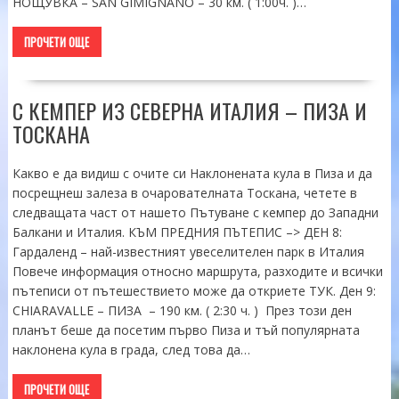
НОЩУВКА – SAN GIMIGNANO – 30 км. ( 1:00ч. )…
ПРОЧЕТИ ОЩЕ
С КЕМПЕР ИЗ СЕВЕРНА ИТАЛИЯ – ПИЗА И
ТОСКАНА
Какво е да видиш с очите си Наклонената кула в Пиза и да
посрещнеш залеза в очарователната Тоскана, четете в
следващата част от нашето Пътуване с кемпер до Западни
Балкани и Италия. КЪМ ПРЕДНИЯ ПЪТЕПИС –> ДЕН 8:
Гардаленд – най-известният увеселителен парк в Италия
Повече информация относно маршрута, разходите и всички
пътеписи от пътешествието може да откриете ТУК. Ден 9:
CHIARAVALLE – ПИЗА – 190 км. ( 2:30 ч. ) През този ден
планът беше да посетим първо Пиза и тъй популярната
наклонена кула в града, след това да…
ПРОЧЕТИ ОЩЕ