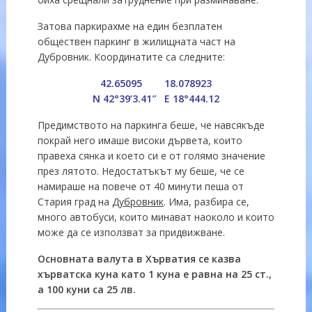
Затова паркирахме на един безплатен
обществен паркинг в жилищната част на
Дубровник. Координатите са следните:
42.65095 18.078923
N 42°39’3.41″ E 18°444.12
Предимството на паркинга беше, че навсякъде
покрай него имаше високи дървета, които
правеха сянка и което си е от голямо значение
през лятото. Недостатъкът му беше, че се
намираше на повече от 40 минути пеша от
Стария град на
Дубровник
. Има, разбира се,
много автобуси, които минават наоколо и които
може да се използват за придвижване.
Основната валута в Хърватия се казва
хърватска куна като 1 куна е равна на 25 ст.,
а 100 куни са 25 лв.