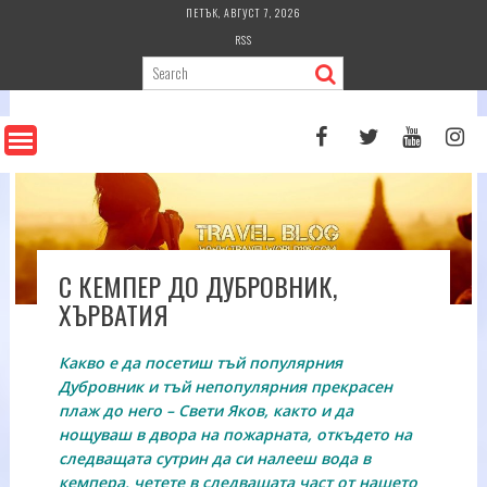
Skip
ПЕТЪК, АВГУСТ 7, 2026
to
RSS
content
С КЕМПЕР ДО ДУБРОВНИК,
ХЪРВАТИЯ
Какво е да посетиш тъй популярния
Дубровник и тъй непопулярния прекрасен
плаж до него – Свети Яков, както и да
нощуваш в двора на пожарната, откъдето на
следващата сутрин да си налееш вода в
кемпера, четете в следващата част от нашето