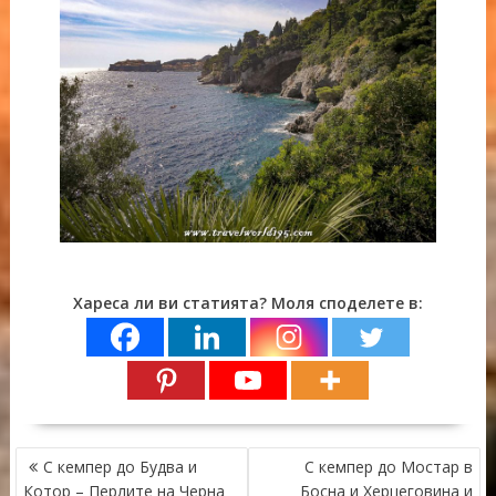
Хареса ли ви статията? Моля споделете в:
НАВИГАЦИЯ
С кемпер до Будва и
С кемпер до Мостар в
Котор – Перлите на Черна
Босна и Херцеговина и