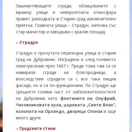
Зашеметяващите сгради, облицованите с
мрамор улици и невероятната атмосфера
правят разходката в Стария град изключително
приятна. Главната улица – Страдун, започва със
стар манастир и завършва с красив площад.
– Страдун
Страдун е прочутата пешеходна улица в стария
град на Дубровник. Изградена е след голямото
земетресение през 1667 г. Преди това там са се
намирали сгради на благородници, а
впоследствие сградите са с все така пищни
фасади, но и са по-функционани. По Страдун ще
срещнете голяма част от забележителностите
на Дубровник като
фонтаните на Онуфрий,
Часовниковата кула, църквата „Свети Влах“,
колоната на Орландо, двореца Спонза
и още
много други.
– Градските стени