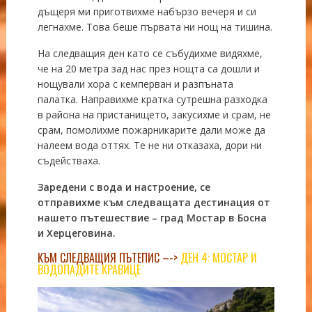
дъщеря ми приготвихме набързо вечеря и си
легнахме. Това беше първата ни нощ на тишина.
На следващия ден като се събудихме видяхме,
че на 20 метра зад нас през нощта са дошли и
нощували хора с кемперван и разпъната
палатка. Направихме кратка сутрешна разходка
в района на пристанището, закусихме и срам, не
срам, помолихме пожарникарите дали може да
налеем вода оттях. Те не ни отказаха, дори ни
съдействаха.
Заредени с вода и настроение, се
отправихме към следващата дестинация от
нашето пътешествие – град Мостар в Босна
и Херцеговина.
КЪМ СЛЕДВАЩИЯ ПЪТЕПИС –->
ДЕН 4: МОСТАР И
ВОДОПАДИТЕ КРАВИЦЕ