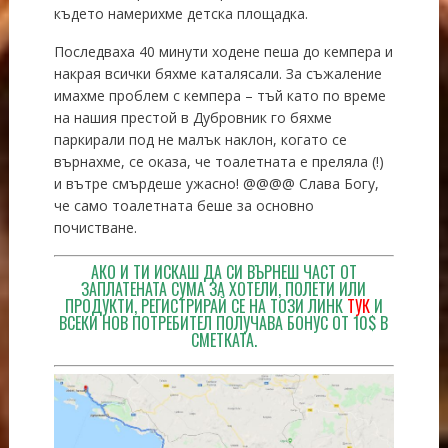
където намерихме детска площадка.
Последваха 40 минути ходене пеша до кемпера и
накрая всички бяхме каталясали. За съжаление
имахме проблем с кемпера – тъй като по време
на нашия престой в Дубровник го бяхме
паркирали под не малък наклон, когато се
върнахме, се оказа, че тоалетната е преляла (!)
и вътре смърдеше ужасно! @@@@ Слава Богу,
че само тоалетната беше за основно
почистване.
АКО И ТИ ИСКАШ ДА СИ ВЪРНЕШ ЧАСТ ОТ
ЗАПЛАТЕНАТА СУМА ЗА ХОТЕЛИ, ПОЛЕТИ ИЛИ
ПРОДУКТИ, РЕГИСТРИРАЙ СЕ НА ТОЗИ ЛИНК
ТУК
И
ВСЕКИ НОВ ПОТРЕБИТЕЛ ПОЛУЧАВА БОНУС ОТ 10$ В
СМЕТКАТА.