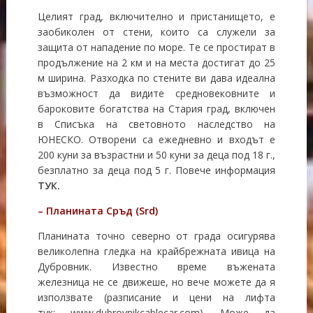
Целият град, включително и пристанището, е
заобиколен от стени, които са служели за
защита от нападение по море. Те се простират в
продължение на 2 км и на места достигат до 25
м ширина. Разходка по стените ви дава идеална
възможност да видите средновековните и
бароковите богатства на Стария град, включен
в Списъка на световното наследство на
ЮНЕСКО. Отворени са ежедневно и входът е
200 куни за възрастни и 50 куни за деца под 18 г.,
безплатно за деца под 5 г. Повече информация
ТУК
.
– Планината Сръд (Srd)
Планината точно северно от града осигурява
великолепна гледка на крайбрежната ивица на
Дубровник. Известно време въжената
железница не се движеше, но вече можете да я
използвате (разписание и цени на лифта
тук:
www.dubrovnikcablecar.com
). Може да