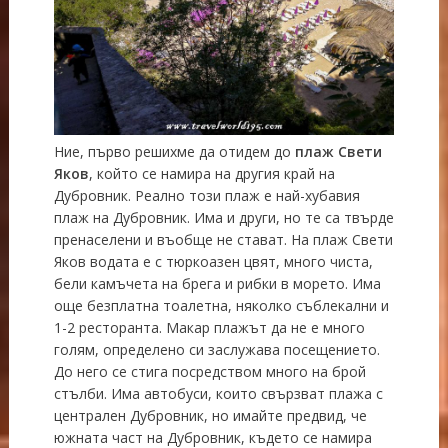
Ние, първо решихме да отидем до
плаж Свети
Яков
, който се намира на другия край на
Дубровник. Реално този плаж е най-хубавия
плаж на Дубровник. Има и други, но те са твърде
пренаселени и въобще не стават. На плаж Свети
Яков водата е с тюркоазен цвят, много чиста,
бели камъчета на брега и рибки в морето. Има
още безплатна тоалетна, няколко съблекални и
1-2 ресторанта. Макар плажът да не е много
голям, определено си заслужава посещението.
До него се стига посредством много на брой
стълби. Има автобуси, които свързват плажа с
централен Дубровник, но имайте предвид, че
южната част на Дубровник, където се намира