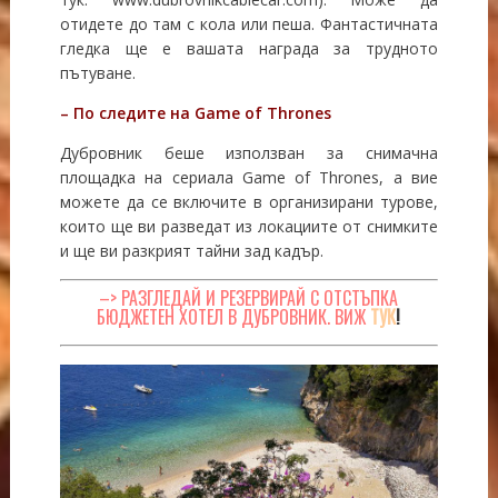
отидете до там с кола или пеша. Фантастичната
гледка ще е вашата награда за трудното
пътуване.
– По следите на Game of Thrones
Дубровник беше използван за снимачна
площадка на сериала Game of Thrones, а вие
можете да се включите в организирани турове,
които ще ви разведат из локациите от снимките
и ще ви разкрият тайни зад кадър.
–> РАЗГЛЕДАЙ И РЕЗЕРВИРАЙ С ОТСТЪПКА
БЮДЖЕТЕН ХОТЕЛ В ДУБРОВНИК. ВИЖ
ТУК
!