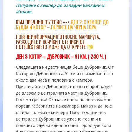
Пътуване с кемпер до Западни Балкани и
Италия.
КЪМ ПРЕДНИЯ ПЪТЕПИС –->
ДЕН 2:
С КЕМПЕР ДО
БУДВА И КОТОР – ПЕРЛИТЕ НА ЧЕРНА ГОРА
ПОВЕЧЕ ИНФОРМАЦИЯ ОТНОСНО МАРШРУТА,
РАЗХОДИТЕ И ВСИЧКИ ПЪТЕПИСИ ОТ
ПЪТЕШЕСТВИЕТО МОЖЕ ДА ОТКРИЕТЕ
ТУК
.
ДЕН 3:
КОТОР – ДУБРОВНИК – 91 КМ. ( 2:30 Ч. )
Следващата ни дестинация беше
Дубровник
. От
Котор до Дубровник са 91 км и се изминават за
около два часа и половина с кемпера.
Пристигайки в Дубровник, първо се пробвахме
да влезем в централната част на Дубровник.
Голяма грешка! Оказа се напълно невъзможно
поради габаритите на кемпера, макар и да не е
от най-големите кемпери. Просто улиците в
централен Дубровник са ужасно тесни и в
повечето случаи еднопосочни – дори две коли
биха срещнали затруднение при разминаване.