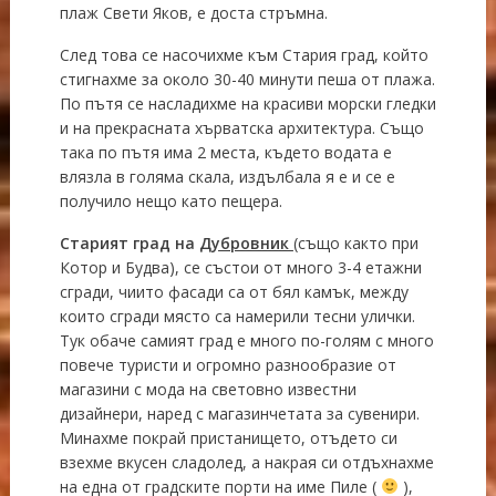
плаж Свети Яков, е доста стръмна.
След това се насочихме към Стария град, който
стигнахме за около 30-40 минути пеша от плажа.
По пътя се насладихме на красиви морски гледки
и на прекрасната хърватска архитектура. Също
така по пътя има 2 места, където водата е
влязла в голяма скала, издълбала я е и се е
получило нещо като пещера.
Старият град на
Дубровник
(също както при
Котор и Будва), се състои от много 3-4 етажни
сгради, чиито фасади са от бял камък, между
които сгради място са намерили тесни улички.
Тук обаче самият град е много по-голям с много
повече туристи и огромно разнообразие от
магазини с мода на световно известни
дизайнери, наред с магазинчетата за сувенири.
Минахме покрай пристанището, отъдето си
взехме вкусен сладолед, а накрая си отдъхнахме
на една от градските порти на име Пиле (
),