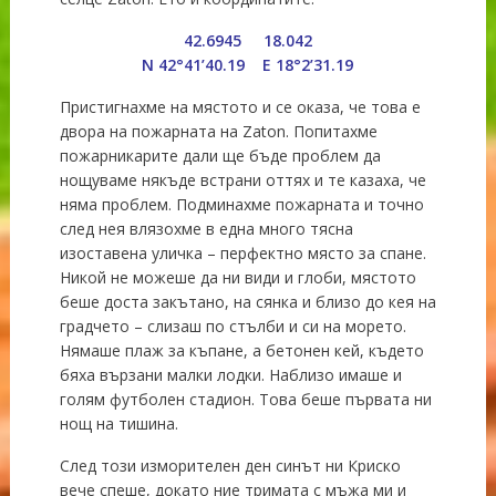
42.6945 18.042
N 42°41’40.19 E 18°2’31.19
Пристигнахме на мястото и се оказа, че това е
двора на пожарната на Zaton. Попитахме
пожарникарите дали ще бъде проблем да
нощуваме някъде встрани оттях и те казаха, че
няма проблем. Подминахме пожарната и точно
след нея влязохме в една много тясна
изоставена уличка – перфектно място за спане.
Никой не можеше да ни види и глоби, мястото
беше доста закътано, на сянка и близо до кея на
градчето – слизаш по стълби и си на морето.
Нямаше плаж за къпане, а бетонен кей, където
бяха вързани малки лодки. Наблизо имаше и
голям футболен стадион. Това беше първата ни
нощ на тишина.
След този изморителен ден синът ни Криско
вече спеше, докато ние тримата с мъжа ми и