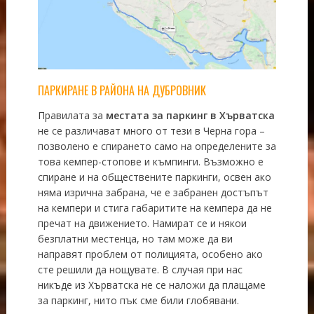
ПАРКИРАНЕ В РАЙОНА НА ДУБРОВНИК
Правилата за
местата за паркинг в Хърватска
не се различават много от тези в Черна гора –
позволено е спирането само на определените за
това кемпер-стопове и къмпинги. Възможно е
спиране и на обществените паркинги, освен ако
няма изрична забрана, че е забранен достъпът
на кемпери и стига габаритите на кемпера да не
пречат на движението. Намират се и някои
безплатни местенца, но там може да ви
направят проблем от полицията, особено ако
сте решили да нощувате. В случая при нас
никъде из Хърватска не се наложи да плащаме
за паркинг, нито пък сме били глобявани.