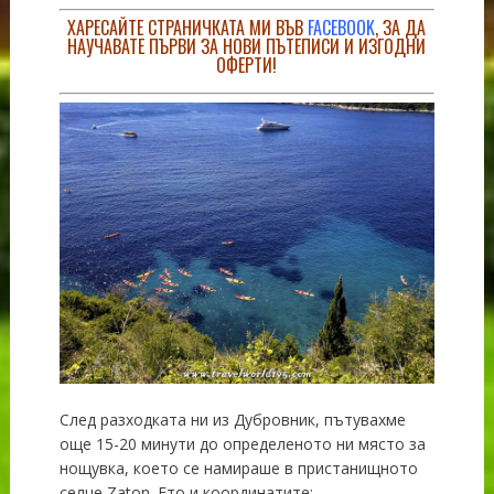
ХАРЕСАЙТЕ СТРАНИЧКАТА МИ ВЪВ
FACEBOOK
, ЗА ДА
НАУЧАВАТЕ ПЪРВИ ЗА НОВИ ПЪТЕПИСИ И ИЗГОДНИ
ОФЕРТИ!
След разходката ни из Дубровник, пътувахме
още 15-20 минути до определеното ни място за
нощувка, което се намираше в пристанищното
селце Zaton. Ето и координатите: