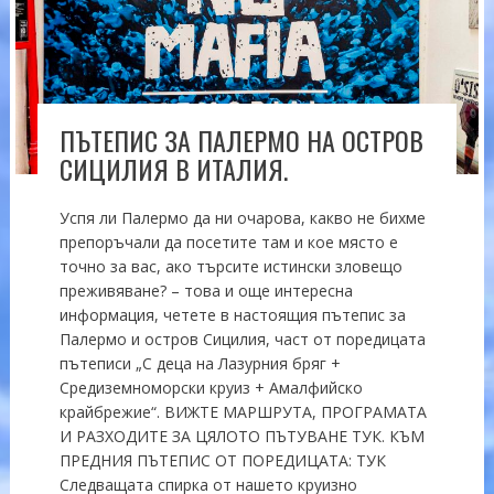
ПЪТЕПИС ЗА ПАЛЕРМО НА ОСТРОВ
СИЦИЛИЯ В ИТАЛИЯ.
Успя ли Палермо да ни очарова, какво не бихме
препоръчали да посетите там и кое място е
точно за вас, ако търсите истински зловещо
преживяване? – това и още интересна
информация, четете в настоящия пътепис за
Палермо и остров Сицилия, част от поредицата
пътеписи „С деца на Лазурния бряг +
Средиземноморски круиз + Амалфийско
крайбрежие“. ВИЖТЕ МАРШРУТА, ПРОГРАМАТА
И РАЗХОДИТЕ ЗА ЦЯЛОТО ПЪТУВАНЕ ТУК. КЪМ
ПРЕДНИЯ ПЪТЕПИС ОТ ПОРЕДИЦАТА: ТУК
Следващата спирка от нашето круизно