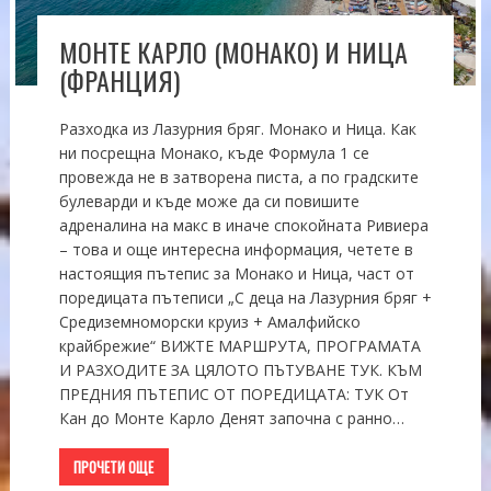
МОНТЕ КАРЛО (МОНАКО) И НИЦА
(ФРАНЦИЯ)
Разходка из Лазурния бряг. Монако и Ница. Как
ни посрещна Монако, къде Формула 1 се
провежда не в затворена писта, а по градските
булеварди и къде може да си повишите
адреналина на макс в иначе спокойната Ривиера
– това и още интересна информация, четете в
настоящия пътепис за Монако и Ница, част от
поредицата пътеписи „С деца на Лазурния бряг +
Средиземноморски круиз + Амалфийско
крайбрежие“ ВИЖТЕ МАРШРУТА, ПРОГРАМАТА
И РАЗХОДИТЕ ЗА ЦЯЛОТО ПЪТУВАНЕ ТУК. КЪМ
ПРЕДНИЯ ПЪТЕПИС ОТ ПОРЕДИЦАТА: ТУК От
Кан до Монте Карло Денят започна с ранно…
ПРОЧЕТИ ОЩЕ