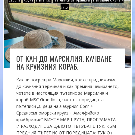
Европа
Круиз
Пътепис
Пътеписи за Франция
Пътуване с куче и
деца
ОТ КАН ДО МАРСИЛИЯ. КАЧВАНЕ
НА КРУИЗНИЯ КОРАБ.
Как ни посрещна Марсилия, как се придвижихме
до круизния терминал и как премина чекирането,
четете в настоящия пътепис за Марсилия и
кораб MSC Grandiosa, част от поредицата
пътеписи „С деца на Лазурния бряг +
Средиземноморски круиз + Амалфийско
крайбрежие“ ВИЖТЕ МАРШРУТА, ПРОГРАМАТА
И РАЗХОДИТЕ ЗА ЦЯЛОТО ПЪТУВАНЕ ТУК. КЪМ
ПРЕДНИЯ ПЪТЕПИС ОТ ПОРЕДИЦАТА: ТУК От