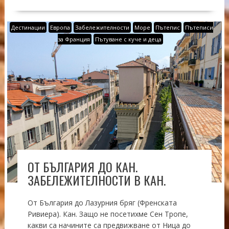
Дестинации
Европа
Забележителности
Море
Пътепис
Пътеписи
за Франция
Пътуване с куче и деца
ОТ БЪЛГАРИЯ ДО КАН.
ЗАБЕЛЕЖИТЕЛНОСТИ В КАН.
От България до Лазурния бряг (Френската
Ривиера). Кан. Защо не посетихме Сен Тропе,
какви са начините са предвижване от Ница до