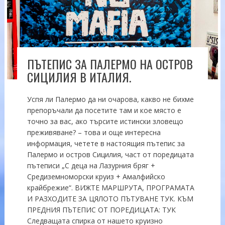
ПЪТЕПИС ЗА ПАЛЕРМО НА ОСТРОВ
СИЦИЛИЯ В ИТАЛИЯ.
Успя ли Палермо да ни очарова, какво не бихме
препоръчали да посетите там и кое място е
точно за вас, ако търсите истински зловещо
преживяване? – това и още интересна
информация, четете в настоящия пътепис за
Палермо и остров Сицилия, част от поредицата
пътеписи „С деца на Лазурния бряг +
Средиземноморски круиз + Амалфийско
крайбрежие“. ВИЖТЕ МАРШРУТА, ПРОГРАМАТА
И РАЗХОДИТЕ ЗА ЦЯЛОТО ПЪТУВАНЕ ТУК. КЪМ
ПРЕДНИЯ ПЪТЕПИС ОТ ПОРЕДИЦАТА: ТУК
Следващата спирка от нашето круизно