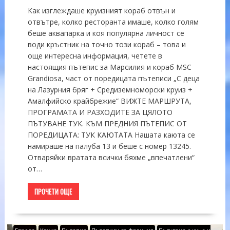
Как изглеждаше круизният кораб отвън и
отвътре, колко ресторанта имаше, колко голям
беше аквапарка и коя популярна личност се
води кръстник на точно този кораб – това и
още интересна информация, четете в
настоящия пътепис за Марсилия и кораб MSC
Grandiosa, част от поредицата пътеписи „С деца
на Лазурния бряг + Средиземноморски круиз +
Амалфийско крайбрежие“ ВИЖТЕ МАРШРУТА,
ПРОГРАМАТА И РАЗХОДИТЕ ЗА ЦЯЛОТО
ПЪТУВАНЕ ТУК. КЪМ ПРЕДНИЯ ПЪТЕПИС ОТ
ПОРЕДИЦАТА: ТУК КАЮТАТА Нашата каюта се
намираше на палуба 13 и беше с номер 13245.
Отваряйки вратата всички бяхме „впечатлени“
от…
ПРОЧЕТИ ОЩЕ