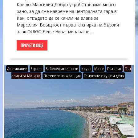
Кан до Марсилия Добро утро! Станахме много
рано, за да сме навреме на централната гара в
Кан, откъдето да се качим на влака за
Марсилия. Всъщност първата спирка на бързия
влак OUIGO беше Ница, минаваше…
ПРОЧЕТИ ОЩЕ
Дестинации
Европа
Забележителности
Круиз
Море
Пътепис
Път
еписи за Монако
Пътеписи за Франция
Пътуване с куче и деца