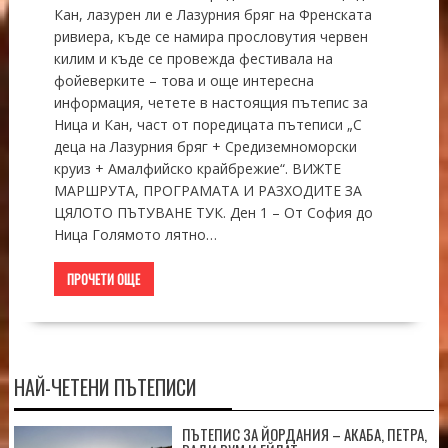
Кан, лазурен ли е Лазурния бряг на Френската
ривиера, къде се намира прословутия червен
килим и къде се провежда фестивала на
фойеверките – това и още интересна
информация, четете в настоящия пътепис за
Ница и Кан, част от поредицата пътеписи „С
деца на Лазурния бряг + Средиземноморски
круиз + Амалфийско крайбрежие“. ВИЖТЕ
МАРШРУТА, ПРОГРАМАТА И РАЗХОДИТЕ ЗА
ЦЯЛОТО ПЪТУВАНЕ ТУК. Ден 1 – От София до
Ница Голямото лятно…
ПРОЧЕТИ ОЩЕ
НАЙ-ЧЕТЕНИ ПЪТЕПИСИ
ПЪТЕПИС ЗА ЙОРДАНИЯ – АКАБА, ПЕТРА,