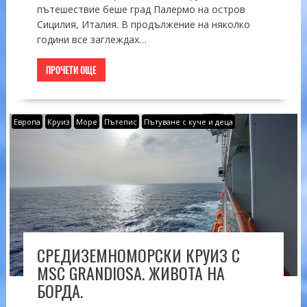
пътешествие беше град Палермо на остров
Сицилия, Италия. В продължение на няколко
години все заглеждах…
ПРОЧЕТИ ОЩЕ
Европа
Круиз
Море
Пътепис
Пътуване с куче и деца
СРЕДИЗЕМНОМОРСКИ КРУИЗ С
MSC GRANDIOSA. ЖИВОТА НА
БОРДА.