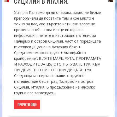
СИЦИЛИЯ В ИТАЛИЯ.
Успя ли Палермо да ни очарова, какво не бихме
препоръчали да посетите там и кое място е
точно за вас, ако търсите истински зловещо
преживяване? – това и още интересна
информация, четете в настоящия пътепис за
Палермо и остров Сицилия, част от поредицата
пътеписи „С деца на Лазурния бряг +
Средиземноморски круиз + Амалфийско
крайбрежие“. ВИЖТЕ МАРШРУТА, ПРОГРАМАТА
И РАЗХОДИТЕ ЗА ЦЯЛОТО ПЪТУВАНЕ ТУК. КЪМ
ПРЕДНИЯ ПЪТЕПИС ОТ ПОРЕДИЦАТА: ТУК
Следващата спирка от нашето круизно
пътешествие беше град Палермо на остров
Сицилия, Италия. В продължение на няколко
години все заглеждах…
ПРОЧЕТИ ОЩЕ