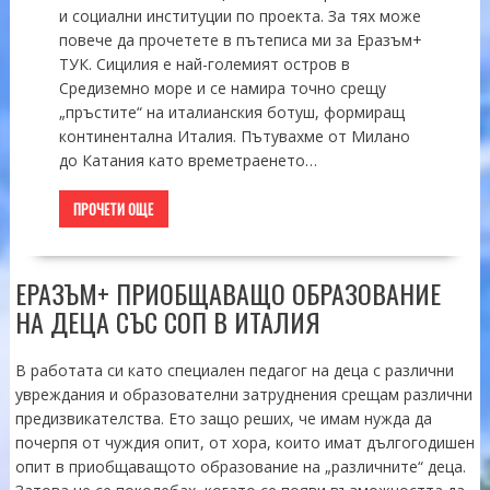
и социални институции по проекта. За тях може
повече да прочетете в пътеписа ми за Еразъм+
ТУК. Сицилия е най-големият остров в
Средиземно море и се намира точно срещу
„пръстите“ на италианския ботуш, формиращ
континентална Италия. Пътувахме от Милано
до Катания като времетраенето…
ПРОЧЕТИ ОЩЕ
ЕРАЗЪМ+ ПРИОБЩАВАЩО ОБРАЗОВАНИЕ
НА ДЕЦА СЪС СОП В ИТАЛИЯ
В работата си като специален педагог на деца с различни
увреждания и образователни затруднения срещам различни
предизвикателства. Ето защо реших, че имам нужда да
почерпя от чуждия опит, от хора, които имат дългогодишен
опит в приобщаващото образование на „различните“ деца.