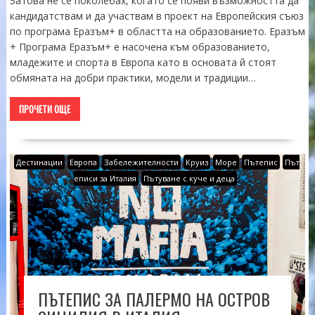
Затова не се поколебах, когато се появи възможността да
кандидатствам и да участвам в проект на Европейския съюз
по програма Еразъм+ в областта на образованието. Еразъм
+ Програма Еразъм+ е насочена към образованието,
младежите и спорта в Европа като в основата й стоят
обмяната на добри практики, модели и традиции…
ПРОЧЕТИ ОЩЕ
Дестинации
Европа
Забележителности
Круиз
Море
Пътепис
Път
еписи за Италия
Пътуване с куче и деца
ПЪТЕПИС ЗА ПАЛЕРМО НА ОСТРОВ