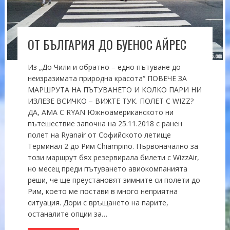
ОТ БЪЛГАРИЯ ДО БУЕНОС АЙРЕС
Из „До Чили и обратно – едно пътуване до
неизразимата природна красота“ ПОВЕЧЕ ЗА
МАРШРУТА НА ПЪТУВАНЕТО И КОЛКО ПАРИ НИ
ИЗЛЕЗЕ ВСИЧКО – ВИЖТЕ ТУК. ПОЛЕТ С WIZZ?
ДА, АМА С RYAN Южноамериканското ни
пътешествие започна на 25.11.2018 с ранен
полет на Ryanair от Софийското летище
Терминал 2 до Рим Chiampino. Първоначално за
този маршрут бях резервирала билети с WizzAir,
но месец преди пътуването авиокомпанията
реши, че ще преустановят зимните си полети до
Рим, което ме постави в много неприятна
ситуация. Дори с връщането на парите,
останалите опции за…