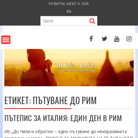
Skip
ЧЕТВЪРТЪК, АВГУСТ 6, 2026
to
RSS
content
ЕТИКЕТ:
ПЪТУВАНЕ ДО РИМ
ПЪТЕПИС ЗА ИТАЛИЯ: ЕДИН ДЕН В РИМ
Из „До Чили и обратно – едно пътуване до неизразимата