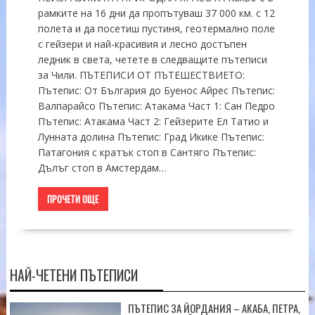
рамките на 16 дни да пропътуваш 37 000 км. с 12
полета и да посетиш пустиня, геотермално поле
с гейзери и най-красивия и лесно достъпен
ледник в света, четете в следващите пътеписи
за Чили. ПЪТЕПИСИ ОТ ПЪТЕШЕСТВИЕТО:
Пътепис: От България до Буенос Айрес Пътепис:
Валпарайсо Пътепис: Атакама Част 1: Сан Педро
Пътепис: Атакама Част 2: Гейзерите Ел Татио и
Лунната долина Пътепис: Град Икике Пътепис:
Патагония с кратък стоп в Сантяго Пътепис:
Дълъг стоп в Амстердам…
ПРОЧЕТИ ОЩЕ
НАЙ-ЧЕТЕНИ ПЪТЕПИСИ
ПЪТЕПИС ЗА ЙОРДАНИЯ – АКАБА, ПЕТРА,