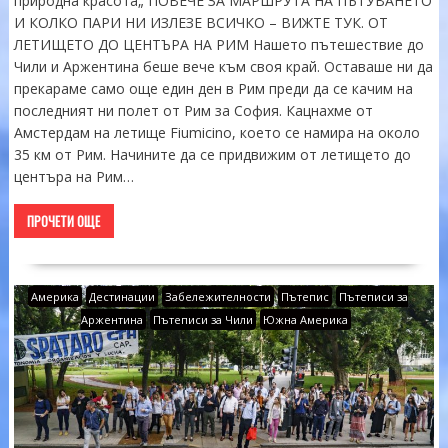
природна красота„ ПОВЕЧЕ ЗА МАРШРУТА НА ПЪТУВАНЕТО
И КОЛКО ПАРИ НИ ИЗЛЕЗЕ ВСИЧКО – ВИЖТЕ ТУК. ОТ
ЛЕТИЩЕТО ДО ЦЕНТЪРА НА РИМ Нашето пътешествие до
Чили и Аржентина беше вече към своя край. Оставаше ни да
прекараме само още един ден в Рим преди да се качим на
последният ни полет от Рим за София. Кацнахме от
Амстердам на летище Fiumicino, което се намира на около
35 км от Рим. Начините да се придвижим от летището до
центъра на Рим…
ПРОЧЕТИ ОЩЕ
Америка
Дестинации
Забележителности
Пътепис
Пътеписи за
Аржентина
Пътеписи за Чили
Южна Америка