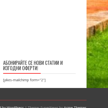
АБОНИРАЙТЕ СЕ НОВИ СТАТИИ И
ИЗГОДНИ ОФЕРТИ!
[yikes-mailchimp form="2"]
d by WordPress
|
Theme: SuperNews by
Acme Themes