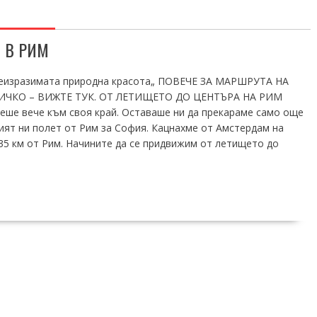
 В РИМ
 неизразимата природна красота„ ПОВЕЧЕ ЗА МАРШРУТА НА
ИЧКО – ВИЖТЕ ТУК. ОТ ЛЕТИЩЕТО ДО ЦЕНТЪРА НА РИМ
еше вече към своя край. Оставаше ни да прекараме само още
ният ни полет от Рим за София. Кацнахме от Амстердам на
 35 км от Рим. Начините да се придвижим от летището до