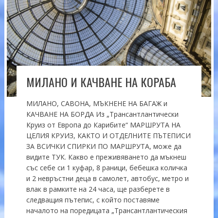
МИЛАНО И КАЧВАНЕ НА КОРАБА
МИЛАНО, САВОНА, МЪКНЕНЕ НА БАГАЖ и
КАЧВАНЕ НА БОРДА Из „Трансантлантически
Круиз от Европа до Карибите“ МАРШРУТА НА
ЦЕЛИЯ КРУИЗ, КАКТО И ОТДЕЛНИТЕ ПЪТЕПИСИ
ЗА ВСИЧКИ СПИРКИ ПО МАРШРУТА, може да
видите ТУК. Какво е преживяването да мъкнеш
със себе си 1 куфар, 8 раници, бебешка количка
и 2 невръстни деца в самолет, автобус, метро и
влак в рамките на 24 часа, ще разберете в
следващия пътепис, с който поставяме
началото на поредицата „Трансантлантическия