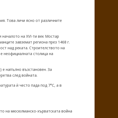
ия. Това личи ясно от различните
и началото на XVI-ти век Мостар
анците завземат региона през 1468 г.
ост над реката. Строителството на
е е неофициалната столица на
) е напълно възстановен. За
еретва след войната.
ратурата ѝ често пада под 7°C, а в
то на мюсюлманско-хърватската война