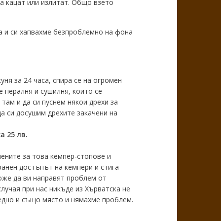
а кацат или излитат. Общо взето
а и си хапвахме безпроблемно на фона
ня за 24 часа, спира се на огромен
е пералня и сушилня, които се
там и да си пуснем някои дрехи за
да си досушим дрехите закачени на
а 25 лв.
лените за това кемпер-стопове и
ранен достъпът на кемпери и стига
оже да ви направят проблем от
лучая при нас никъде из Хърватска не
 едно и също място и нямахме проблем.