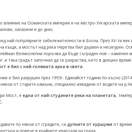
то влияние на Османската империя и на Австро-Унгарската импер
илове, запазени и до днес.
ед най-популярните забележителности в Босна. През XV-ти век 
а къщи, а мостът над река Неретва бил дървен и несигурен. Осм
юлейман Великолепни поръчва да бъде съграден нов – каменен м
66г. и така градът започнал да се разраства, като в днешно врем
ст е бил с най-голямата арка в света
.
ние е бил разрушен през 1993г. Единайсет години по-късно (2014
някои от старите камъни, специално извадени от водите на р.Н
ари Мост, е
една от най-студените реки на планетата
, темпе
C.
авате по някои от сградите, са
дупките от куршуми
от време
центъра и повече в крайните квартали на града.