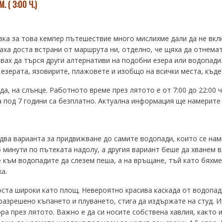
 ( 3:00 Ч.)
ка за това кемпер пътешествие много мислихме дали да не вкл
аха доста встрани от маршрута ни, отделно, че щяха да отнемат
вах да търся други алтернативи на подобни езера или водопади
езерата, язовирите, плажовете и изобщо на всички места, къде
а, на слънце. Работното време през лятото е от 7:00 до 22:00 ч
ца под 7 години са безплатно. Актуална информация ще намерит
 два варианта за придвижване до самите водопади, които се нам
 минути по пътеката надолу, а другия вариант беше да хванем в
е към водопадите да слезем пеша, а на връщане, тъй като бяхме
а.
оста широки като площ. Невероятно красива каскада от водопад
азрешено къпането и плуването, стига да издържате на студ. И
ра през лятото. Важно е да си носите собствена хавлия, както 