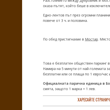
Разстоянието между Дубровник и Моста
оказа пътят, който беше в изключител
Едно-лентов път през огромни планини
повече от 3 ч. и половина.
По обед пристигнахме в
Мостар
. Мяст
Това е безплатен обществен паркинг в
Намира на 5 минути от най-големата з
безплатни или се плаща по 1 евро/час 
Официалната парична единица в Бо
смята, защото 1 марка = 1 лев.
ХАРЕСАЙТЕ СТРАНИЧ