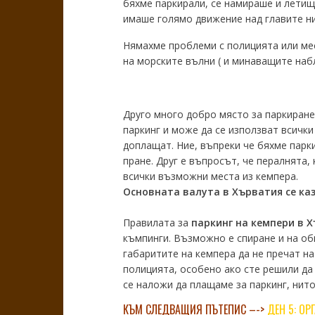
бяхме паркирали, се намираше и летищ
имаше голямо движение над главите ни
Нямахме проблеми с полицията или мес
на морските вълни ( и минаващите набл
Друго много добро място за паркиране 
паркинг и може да се използват всички
доплащат. Ние, въпреки че бяхме парки
пране. Друг е въпросът, че пералнята,
всички възможни места из кемпера.
Основната валута в Хърватия се казва
Правилата за
паркинг на кемпери в 
къмпинги. Възможно е спиране и на об
габаритите на кемпера да не пречат н
полицията, особено ако сте решили да
се наложи да плащаме за паркинг, нит
КЪМ СЛЕДВАЩИЯ ПЪТЕПИС –->
ДЕН 5: ОР