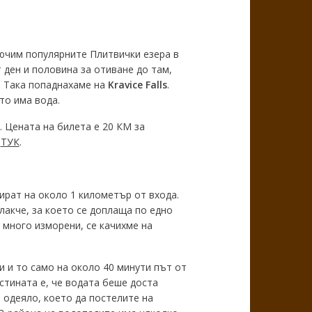
ючим популярните Плитвички езера в
 ден и половина за отиване до там,
. Така попаднахаме на
Kravice Falls
.
то има вода.
. Цената на билета е 20 КМ за
е
ТУК
.
ират на около 1 километър от входа.
лакче, за което се доплаща по едно
 много изморени, се качихме на
и и то само на около 40 минути път от
стината е, че водата беше доста
и одеяло, което да постелите на