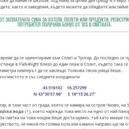
оже да наемете шезлонг под наем за целия ден срещу 4-5 евро.
одите, както и заведения, където можете да обядвате или пийне
ОТ ЗАПЛАТЕНАТА СУМА ЗА ХОТЕЛИ, ПОЛЕТИ ИЛИ ПРОДУКТИ, РЕГИСТРИ
ПОТРЕБИТЕЛ ПОЛУЧАВА БОНУС ОТ 10$ В СМЕТКАТА.
време да се ориентираме към Сплит и Трогир. До последно се чу
тенце в Park4night близо до един плаж в Сплит, където така се
тиметра кемперът да се заклещи. Толкова тясна улица беше…
ато мястото е със следните координати:
43.516102 16.257299
N 43°30’57.96″ E 16°15’26.27″
ир, в тази част от града, която се намира на остров Чиово, на 
морска вода
( ! ), което нарежда това място на едно от най-пан
За сметка на това нощем беше доста шумно, тъй като имаше го
увството, че някоя по-голяма кола или камион направо ще ни о