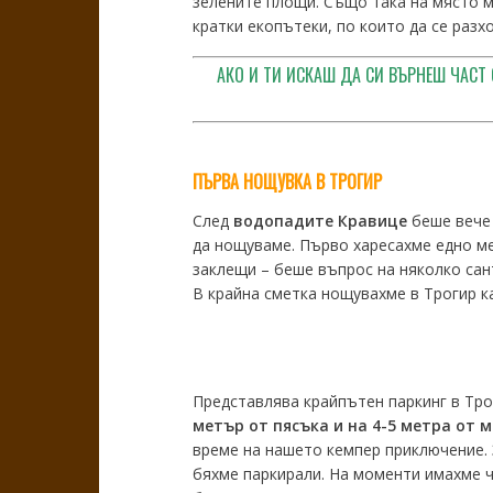
зелените площи. Също така на място м
кратки екопътеки, по които да се разх
АКО И ТИ ИСКАШ ДА СИ ВЪРНЕШ ЧАСТ 
ПЪРВА НОЩУВКА В ТРОГИР
След
водопадите Кравице
беше вече 
да нощуваме. Първо харесахме едно мес
заклещи – беше въпрос на няколко сан
В крайна сметка нощувахме в Трогир к
Представлява крайпътен паркинг в Трог
метър от пясъка и на 4-5 метра от 
време на нашето кемпер приключение. 
бяхме паркирали. На моменти имахме ч