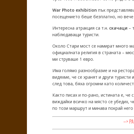
War Photo exhibition
пък представлява
посещението беше безплатно, но вече 
Интересна атракция са т.н.
скачаци
– т
наблюдаващи туристи.
Около Стари мост се намират много маг
официалната религия в страната – мюс
ми струваше 1 евро.
Има голямо разнообразие и на рестора
видяхме, че се хранят и други туристи 
след това, бяха огромни като количест
Както писах и по-рано, истината е, че 
виждайки всичко на място се убедих, ч
по този маршрут и минава покрай него 
–> Р