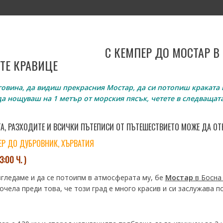
И
КОНТАКТИ
ПАРТНЬОРИ
С КЕМПЕР ДО МОСТАР В
ТЕ КРАВИЦЕ
овина, да видиш прекрасния Мостар, да си потопиш краката 
да нощуваш на 1 метър от морския пясък, четете в следващат
, РАЗХОДИТЕ И ВСИЧКИ ПЪТЕПИСИ ОТ ПЪТЕШЕСТВИЕТО МОЖЕ ДА ОТ
ПЕР ДО ДУБРОВНИК, ХЪРВАТИЯ
:00 Ч. )
згледаме и да се потоипм в атмосферата му, бе
Мостар
в Босна
рочела преди това, че този град е много красив и си заслужава 