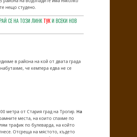
 В района на водопадите има няколко
те нещо студено.
РАЙ СЕ НА ТОЗИ ЛИНК
ТУК
И ВСЕКИ НОВ
дихме в района на кой от двата града
 набутахме, че кемпера едва не се
500 метра от Стария град на Трогир.
На
орамните места, на които спахме по
лям трафик по булеварда, на който
тнесе. Отсреща на мястото, където