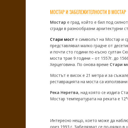
МОСТАР И ЗАБЕЛЕЖИТЕЛНОСТИ В МОСТАР
Мостар
е град, който е бил под силно
сгради в разнообразни архитектурни ст
Стари мост
е символът на Мостар и ср
представлявал малко градче от десетин
и почти сто години по-късно султан С
моста трае 9 години – от 1557г. до 15
Херцеговина. По онова време
Стари мо
Мостът е висок е 21 метра и за съжале
реставрацията на моста са използвани 
Река Неретва
, над която се издига Ст
Мостар температурата на реката е 12°
Интересно нещо, което може да наблюд
орез 1993 г. Забелязват се по-рядко в 