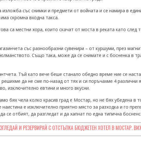
 изложба със снимки и предмети от войната и се намира в един
има скромна входна такса.
ова са местни хора, които скачат от моста в реката като след
азинчета със разнообразни сувенири – от куршуми, през магнит
юлманството. Също така, може да се снимате и с босненка в тра
нтчета. Тъй като вече беше станало обедно време ние се наста
и решихме да не сме по-назад от тях и си поръчахме 4 различни 
во, изключително евтини и много вкусни.
само бях чела колко красив град е Мостар, но не бях убедена в т
е наистина е изключително приятно място за разходка и го преп
да се отбият, да разгледат и да хапнат по една типична боснен
АЗГЛЕДАЙ И РЕЗЕРВИРАЙ С ОТСТЪПКА БЮДЖЕТЕН ХОТЕЛ В МОСТАР. ВИ