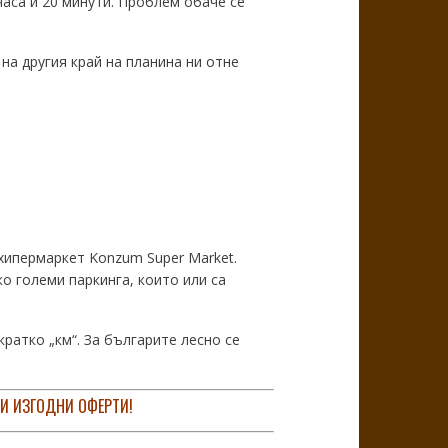
аса и 20 минути. Проблем обаче се
на другия край на планина ни отне
хипермаркет Konzum Super Market.
о големи паркинга, които или са
ратко „км“. За българите лесно се
 И ИЗГОДНИ ОФЕРТИ!