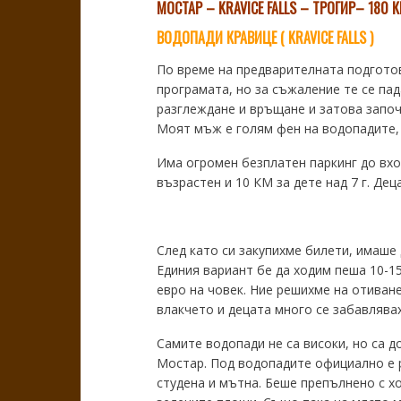
МОСТАР – KRAVICE FALLS – ТРОГИР– 180 КМ.
ВОДОПАДИ КРАВИЦЕ ( KRAVICE FALLS )
По време на предварителната подготов
програмата, но за съжаление те се пад
разглеждане и връщане и затова започ
Моят мъж е голям фен на водопадите, 
Има огромен безплатен паркинг до вход
възрастен и 10 КМ за дете над 7 г. Де
След като си закупихме билети, имаше
Единия вариант бе да ходим пеша 10-15
евро на човек. Ние решихме на отиван
влакчето и децата много се забавлявах
Самите водопади не са високи, но са д
Мостар. Под водопадите официално е р
студена и мътна. Беше препълнено с хо