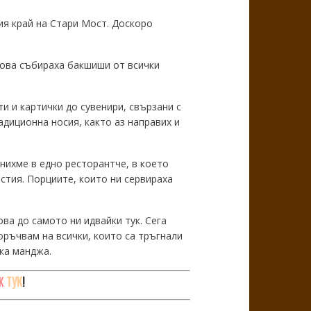
ия край на Стари Мост. Доскоро
 това събираха бакшиши от всички
и и картички до сувенири, свързани с
диционна носия, както аз направих и
нихме в едно ресторантче, в което
ястия. Порциите, които ни сервираха
ова до самото ни идвайки тук. Сега
оръчвам на всички, които са тръгнали
ска манджа.
Ж
ТУК
!