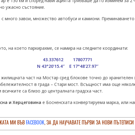
р е 130 км и според навигацията трябваше да го изминем за 2 ч
но ужасно състояние.
 с много завои, множество автобуси и камиони. Преминаването 
ото, на което паркирахме, се намира на следните координати:
43.337612 17807771
N 43°20’15.4″ E 17°48’27.97″
 жилищната част на Мостар сред блокове точно до хранителен 
абележителност в града – Стари мост. Всъщност има още няколк
и всичките са близо до централната градска част.
сна и Херцеговина
е Босненската конвертируема марка, или нак
КАТА МИ ВЪВ
FACEBOOK
, ЗА ДА НАУЧАВАТЕ ПЪРВИ ЗА НОВИ ПЪТЕПИСИ