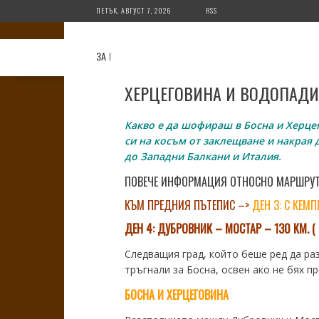
Skip
ПЕТЪК, АВГУСТ 7, 2026
RSS
to
content
ЗА МЕН
ЗА БЛОГА
ДЕСТИНАЦИИ
СЪВЕТ
ХЕРЦЕГОВИНА И ВОДОПАДИ
Какво е да шофираш в Босна и Херцег
си на косъм от заклещване и накрая 
до Западни Балкани и Италия.
ПОВЕЧЕ ИНФОРМАЦИЯ ОТНОСНО МАРШРУТА
КЪМ ПРЕДНИЯ ПЪТЕПИС –>
ДЕН 3: С КЕМ
ДЕН 4:
ДУБРОВНИК – МОСТАР – 130 КМ. ( 3
Следващия град, който беше ред да ра
тръгнали за Босна, освен ако не бях п
БОСНА И ХЕРЦЕГОВИНА