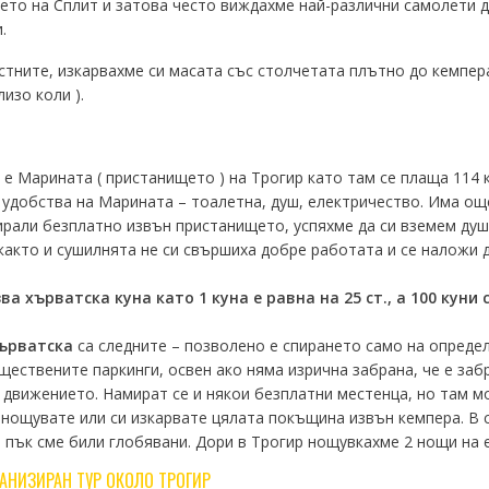
ето на Сплит и затова често виждахме най-различни самолети д
.
тните, изкарвахме си масата със столчетата плътно до кемпер
изо коли ).
е Марината ( пристанището ) на Трогир като там се плаща 114 ку
 удобства на Марината – тоалетна, душ, електричество. Има ощ
рали безплатно извън пристанището, успяхме да си вземем душ 
 както и сушилнята не си свършиха добре работата и се наложи 
 хърватска куна като 1 куна е равна на 25 ст., а 100 куни с
Хърватска
са следните – позволено е спирането само на опреде
ществените паркинги, освен ако няма изрична забрана, че е заб
а движението. Намират се и някои безплатни местенца, но там м
 нощувате или си изкарвате цялата покъщина извън кемпера. В с
о пък сме били глобявани. Дори в Трогир нощувкахме 2 нощи на
ГАНИЗИРАН ТУР ОКОЛО ТРОГИР