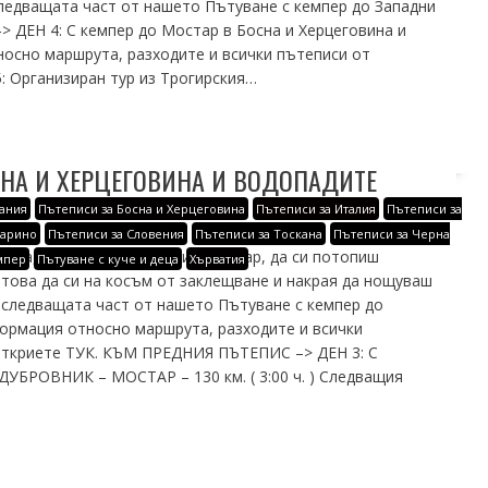
следващата част от нашето Пътуване с кемпер до Западни
ДЕН 4: С кемпер до Мостар в Босна и Херцеговина и
осно маршрута, разходите и всички пътеписи от
: Организиран тур из Трогирския…
СНА И ХЕРЦЕГОВИНА И ВОДОПАДИТЕ
ания
Пътеписи за Босна и Херцеговина
Пътеписи за Италия
Пътеписи за
Марино
Пътеписи за Словения
Пътеписи за Тоскана
Пътеписи за Черна
вина, да видиш прекрасния Мостар, да си потопиш
мпер
Пътуване с куче и деца
Хърватия
 това да си на косъм от заклещване и накрая да нощуваш
в следващата част от нашето Пътуване с кемпер до
ормация относно маршрута, разходите и всички
откриете ТУК. КЪМ ПРЕДНИЯ ПЪТЕПИС –> ДЕН 3: С
ДУБРОВНИК – МОСТАР – 130 км. ( 3:00 ч. ) Следващия