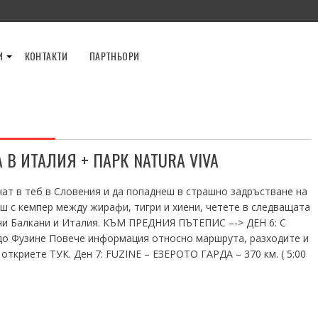
И
КОНТАКТИ
ПАРТНЬОРИ
 В ИТАЛИЯ + ПАРК NATURA VIVA
нат в теб в Словения и да попаднеш в страшно задръстване на
ш с кемпер между жирафи, тигри и хиени, четете в следващата
ни Балкани и Италия. КЪМ ПРЕДНИЯ ПЪТЕПИС –-> ДЕН 6: С
 до Фузине Повече информация относно маршрута, разходите и
ткриете ТУК. Ден 7: FUZINE – ЕЗЕРОТО ГАРДА – 370 км. ( 5:00