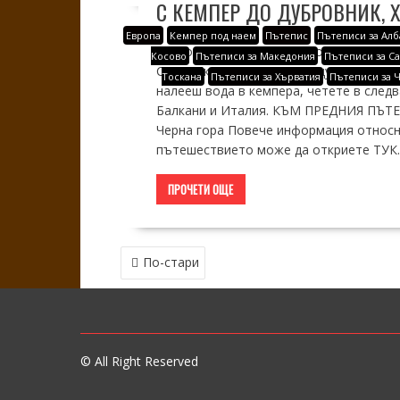
С КЕМПЕР ДО ДУБРОВНИК, 
Европа
Кемпер под наем
Пътепис
Пътеписи за Алб
Какво е да посетиш тъй популярния Ду
Косово
Пътеписи за Македония
Пътеписи за С
Свети Яков, както и да нощуваш в дво
Тоскана
Пътеписи за Хърватия
Пътеписи за 
налееш вода в кемпера, четете в след
Балкани и Италия. КЪМ ПРЕДНИЯ ПЪТЕПИ
Черна гора Повече информация относн
пътешествието може да откриете ТУК. Д
ПРОЧЕТИ ОЩЕ
НАВИГАЦИЯ
По-стари
© All Right Reserved