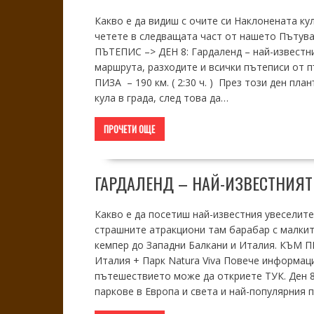
Какво е да видиш с очите си Наклонената ку
четете в следващата част от нашето Пътува
ПЪТЕПИС –> ДЕН 8: Гардаленд – най-известн
маршрута, разходите и всички пътеписи от 
ПИЗА – 190 км. ( 2:30 ч. ) През този ден п
кула в града, след това да…
ПРОЧЕТИ ОЩЕ
ГАРДАЛЕНД – НАЙ-ИЗВЕСТНИЯТ
Какво е да посетиш най-известния увеселител
страшните атракциони там барабар с малкит
кемпер до Западни Балкани и Италия. КЪМ 
Италия + Парк Natura Viva Повече информац
пътешествието може да откриете ТУК. Ден 8
паркове в Европа и света и най-популярния 