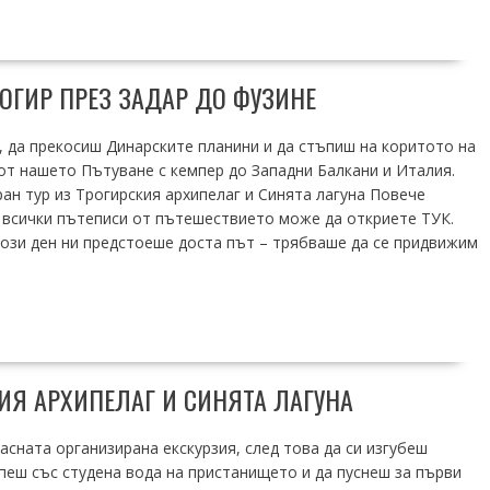
РОГИР ПРЕЗ ЗАДАР ДО ФУЗИНЕ
и, да прекосиш Динарските планини и да стъпиш на коритото на
от нашето Пътуване с кемпер до Западни Балкани и Италия.
 тур из Трогирския архипелаг и Синята лагуна Повече
 всички пътеписи от пътешествието може да откриете ТУК.
 този ден ни предстоеше доста път – трябваше да се придвижим
ИЯ АРХИПЕЛАГ И СИНЯТА ЛАГУНА
асната организирана екскурзия, след това да си изгубеш
ъпеш със студена вода на пристанището и да пуснеш за първи