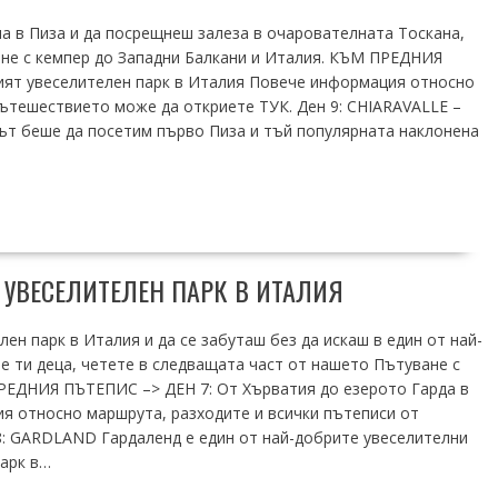
ла в Пиза и да посрещнеш залеза в очарователната Тоскана,
не с кемпер до Западни Балкани и Италия. КЪМ ПРЕДНИЯ
ият увеселителен парк в Италия Повече информация относно
пътешествието може да откриете ТУК. Ден 9: CHIARAVALLE –
ланът беше да посетим първо Пиза и тъй популярната наклонена
 УВЕСЕЛИТЕЛЕН ПАРК В ИТАЛИЯ
ен парк в Италия и да се забуташ без да искаш в един от най-
е ти деца, четете в следващата част от нашето Пътуване с
ПРЕДНИЯ ПЪТЕПИС –> ДЕН 7: От Хърватия до езерото Гарда в
ия относно маршрута, разходите и всички пътеписи от
: GARDLAND Гардаленд е един от най-добрите увеселителни
парк в…