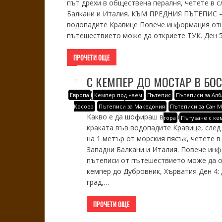
път дрехи в обществена пералня, четете в 
Балкани и Италия. КЪМ ПРЕДНИЯ ПЪТЕПИС –> 
водопадите Кравице Повече информация отн
пътешествието може да откриете ТУК. Ден 5
ПРОЧЕТИ ОЩЕ
С КЕМПЕР ДО МОСТАР В БО
КРАВИЦЕ
Европа
Кемпер под наем
Пътепис
Пътеписи за Алб
Косово
Пътеписи за Македония
Пътеписи за Сан 
Какво е да шофираш в Босна и Херцего
гора
Пътуване с ке
краката във водопадите Кравице, след
на 1 метър от морския пясък, четете 
Западни Балкани и Италия. Повече инф
пътеписи от пътешествието може да 
кемпер до Дубровник, Хърватия Ден 4: 
град,…
ПРОЧЕТИ ОЩЕ