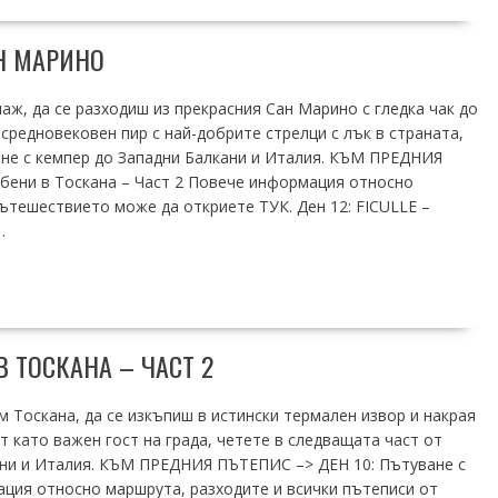
Н МАРИНО
аж, да се разходиш из прекрасния Сан Марино с гледка чак до
средновековен пир с най-добрите стрелци с лък в страната,
не с кемпер до Западни Балкани и Италия. КЪМ ПРЕДНИЯ
убени в Тоскана – Част 2 Повече информация относно
ътешествието може да откриете ТУК. Ден 12: FICULLE –
…
В ТОСКАНА – ЧАСТ 2
м Тоскана, да се изкъпиш в истински термален извор и накрая
т като важен гост на града, четете в следващата част от
ани и Италия. КЪМ ПРЕДНИЯ ПЪТЕПИС –> ДЕН 10: Пътуване с
ация относно маршрута, разходите и всички пътеписи от