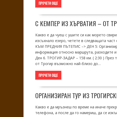
ПРОЧЕТИ ОЩЕ
С КЕМПЕР ИЗ ХЪРВАТИЯ – ОТ Т
Какво е да чуеш с ушите си как морето свир
изсъхнало езеро, четете в следващата част 
КЪМ ПРЕДНИЯ ПЪТЕПИС –> ДЕН 5: Организиран
информация относно маршрута, разходите и
Ден 6. ТРОГИР-ЗАДАР – 158 км. ( 2:30 ) През
от Трогир възможно най-близо до…
ПРОЧЕТИ ОЩЕ
ОРГАНИЗИРАН ТУР ИЗ ТРОГИРСК
Какво е да мръзнеш по време на иначе прекр
телефона, а после да го намериш, да се изк