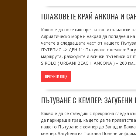
ПЛАЖОВЕТЕ КРАЙ АНКОНА И СА
Какво е да посетиш претъпкан италиански пл
Адриатическо море и накрая да попаднеш на 
четете в следващата част от нашето Пътува
ПЪТЕПИС –> ДЕН 11: Пътуване с кемпер: Заг
маршрута, разходите и всички пътеписи от п
SIROLO ( URBANI BEACH, ANCONA ) – 200 км.
ПРОЧЕТИ ОЩЕ
ПЪТУВАНЕ С КЕМПЕР: ЗАГУБЕНИ 
Какво е да се събудиш с прекрасна гледка къ
да паркираш в град, където да те приветства
нашето Пътуване с кемпер до Западни Балк
кемпер: Загубени из Тоскана Повече информ