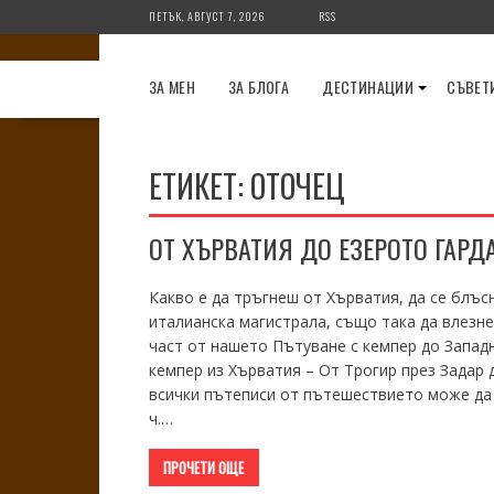
Skip
ПЕТЪК, АВГУСТ 7, 2026
RSS
to
content
ЗА МЕН
ЗА БЛОГА
ДЕСТИНАЦИИ
СЪВЕТ
ЕТИКЕТ:
ОТОЧЕЦ
ОТ ХЪРВАТИЯ ДО ЕЗЕРОТО ГАРДА
Какво е да тръгнеш от Хърватия, да се блъс
италианска магистрала, също така да влезне
част от нашето Пътуване с кемпер до Запад
кемпер из Хърватия – От Трогир през Задар
всички пътеписи от пътешествието може да о
ч.…
ПРОЧЕТИ ОЩЕ