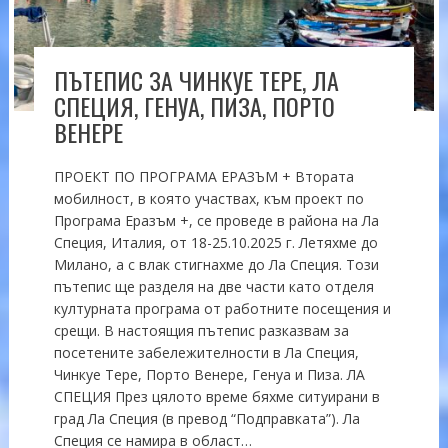
ПЪТЕПИС ЗА ЧИНКУЕ ТЕРЕ, ЛА
СПЕЦИЯ, ГЕНУА, ПИЗА, ПОРТО
ВЕНЕРЕ
ПРОЕКТ ПО ПРОГРАМА ЕРАЗЪМ + Втората
мобилност, в която участвах, към проект по
Програма Еразъм +, се проведе в района на Ла
Специя, Италия, от 18-25.10.2025 г. Летяхме до
Милано, а с влак стигнахме до Ла Специя. Този
пътепис ще разделя на две части като отделя
културната програма от работните посещения и
срещи. В настоящия пътепис разказвам за
посетените забележителности в Ла Специя,
Чинкуе Тере, Порто Венере, Генуа и Пиза. ЛА
СПЕЦИЯ През цялото време бяхме ситуирани в
град Ла Специя (в превод “Подправката”). Ла
Специя се намира в област…