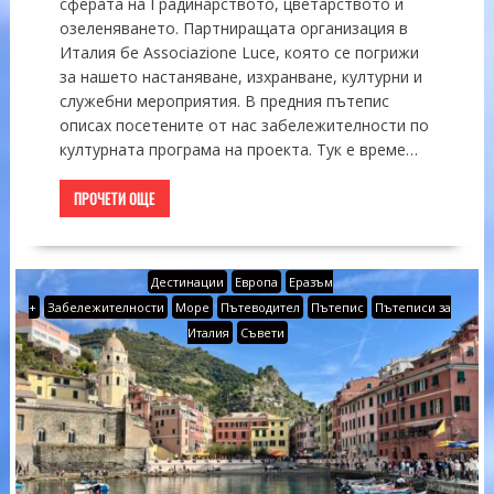
сферата на Градинарството, цветарството и
озеленяването. Партниращата организация в
Италия бе Associazione Luce, която се погрижи
за нашето настаняване, изхранване, културни и
служебни мероприятия. В предния пътепис
описах посетените от нас забележителности по
културната програма на проекта. Тук е време…
ПРОЧЕТИ ОЩЕ
Дестинации
Европа
Еразъм
+
Забележителности
Море
Пътеводител
Пътепис
Пътеписи за
Италия
Съвети