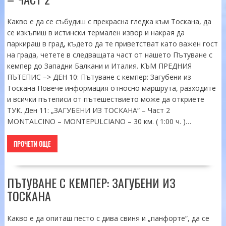
Какво е да се събудиш с прекрасна гледка към Тоскана, да
се изкъпиш в истински термален извор и накрая да
паркираш в град, където да те приветстват като важен гост
на града, четете в следващата част от нашето Пътуване с
кемпер до Западни Балкани и Италия. КЪМ ПРЕДНИЯ
ПЪТЕПИС –> ДЕН 10: Пътуване с кемпер: Загубени из
Тоскана Повече информация относно маршрута, разходите
и всички пътеписи от пътешествието може да откриете
ТУК. Ден 11: „ЗАГУБЕНИ ИЗ ТОСКАНА“ – Част 2
MONTALCINO – MONTEPULCIANO – 30 км. ( 1:00 ч. )…
ПРОЧЕТИ ОЩЕ
ПЪТУВАНЕ С КЕМПЕР: ЗАГУБЕНИ ИЗ
ТОСКАНА
Какво е да опиташ песто с дива свиня и „панфорте“, да се