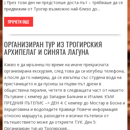
) През този ден ни предстоеше доста път – трябваше да се
придвижим от Трогир възможно най-близо до…
ПРОЧЕТИ ОЩЕ
ОРГАНИЗИРАН ТУР ИЗ ТРОГИРСКИЯ
АРХИПЕЛАГ И СИНЯТА ЛАГУНА
Какво е да мръзнеш по време на иначе прекрасната
организирана екскурзия, след това да си изгубеш телефона,
а после да го намериш, да се изкъпеш със студена вода на
пристанището и да пуснеш за първи път дрехи в
обществена пералня, четете в следващата част от нашето
Пътуване с кемпер до Западни Балкани и Италия. КЪМ
ПРЕДНИЯ ПЪТЕПИС –> ДЕН 4: С кемпер до Мостар в Босна и
Херцеговина и водопадите Кравице Повече информация
относно маршрута, разходите и всички пътеписи от
пътешествието може да откриете ТУК. Ден 5:
Организиран тур из Трогирския…