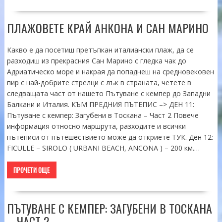
ПЛАЖОВЕТЕ КРАЙ АНКОНА И САН МАРИНО
Какво е да посетиш претъпкан италиански плаж, да се
разходиш из прекрасния Сан Марино с гледка чак до
Адриатическо море и накрая да попаднеш на средновековен
пир с най-добрите стрелци с лък в страната, четете в
следващата част от нашето Пътуване с кемпер до Западни
Балкани и Италия. КЪМ ПРЕДНИЯ ПЪТЕПИС –> ДЕН 11:
Пътуване с кемпер: Загубени в Тоскана – Част 2 Повече
информация относно маршрута, разходите и всички
пътеписи от пътешествието може да откриете ТУК. Ден 12:
FICULLE – SIROLO ( URBANI BEACH, ANCONA ) – 200 км.…
ПРОЧЕТИ ОЩЕ
ПЪТУВАНЕ С КЕМПЕР: ЗАГУБЕНИ В ТОСКАНА
– ЧАСТ 2