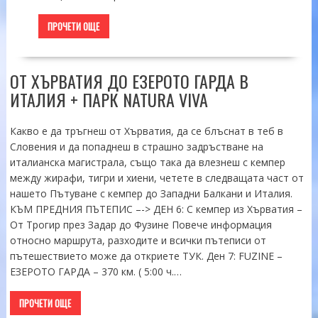
ПРОЧЕТИ ОЩЕ
ОТ ХЪРВАТИЯ ДО ЕЗЕРОТО ГАРДА В
ИТАЛИЯ + ПАРК NATURA VIVA
Какво е да тръгнеш от Хърватия, да се блъснат в теб в
Словения и да попаднеш в страшно задръстване на
италианска магистрала, също така да влезнеш с кемпер
между жирафи, тигри и хиени, четете в следващата част от
нашето Пътуване с кемпер до Западни Балкани и Италия.
КЪМ ПРЕДНИЯ ПЪТЕПИС –-> ДЕН 6: С кемпер из Хърватия –
От Трогир през Задар до Фузине Повече информация
относно маршрута, разходите и всички пътеписи от
пътешествието може да откриете ТУК. Ден 7: FUZINE –
ЕЗЕРОТО ГАРДА – 370 км. ( 5:00 ч.…
ПРОЧЕТИ ОЩЕ