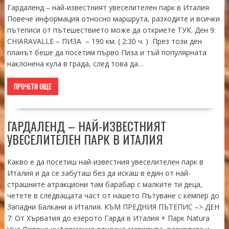
Гардаленд – най-известният увеселителен парк в Италия
Повече информация относно маршрута, разходите и всички
пътеписи от пътешествието може да откриете ТУК. Ден 9:
CHIARAVALLE – ПИЗА – 190 км. ( 2:30 ч. ) През този ден
планът беше да посетим първо Пиза и тъй популярната
наклонена кула в града, след това да…
ПРОЧЕТИ ОЩЕ
ГАРДАЛЕНД – НАЙ-ИЗВЕСТНИЯТ
УВЕСЕЛИТЕЛЕН ПАРК В ИТАЛИЯ
Какво е да посетиш най-известния увеселителен парк в
Италия и да се забуташ без да искаш в един от най-
страшните атракциони там барабар с малките ти деца,
четете в следващата част от нашето Пътуване с кемпер до
Западни Балкани и Италия. КЪМ ПРЕДНИЯ ПЪТЕПИС –> ДЕН
7: От Хърватия до езерото Гарда в Италия + Парк Natura