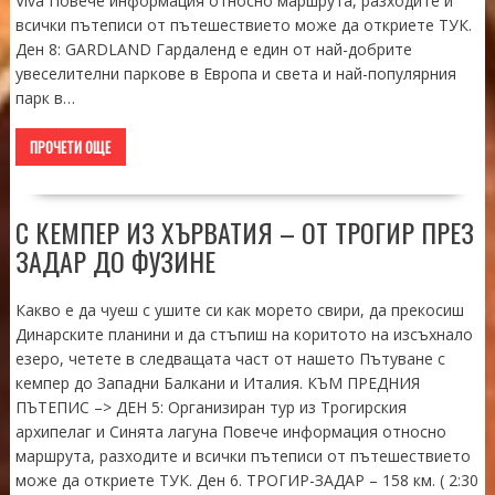
Viva Повече информация относно маршрута, разходите и
всички пътеписи от пътешествието може да откриете ТУК.
Ден 8: GARDLAND Гардаленд е един от най-добрите
увеселителни паркове в Европа и света и най-популярния
парк в…
ПРОЧЕТИ ОЩЕ
С КЕМПЕР ИЗ ХЪРВАТИЯ – ОТ ТРОГИР ПРЕЗ
ЗАДАР ДО ФУЗИНЕ
Какво е да чуеш с ушите си как морето свири, да прекосиш
Динарските планини и да стъпиш на коритото на изсъхнало
езеро, четете в следващата част от нашето Пътуване с
кемпер до Западни Балкани и Италия. КЪМ ПРЕДНИЯ
ПЪТЕПИС –> ДЕН 5: Организиран тур из Трогирския
архипелаг и Синята лагуна Повече информация относно
маршрута, разходите и всички пътеписи от пътешествието
може да откриете ТУК. Ден 6. ТРОГИР-ЗАДАР – 158 км. ( 2:30