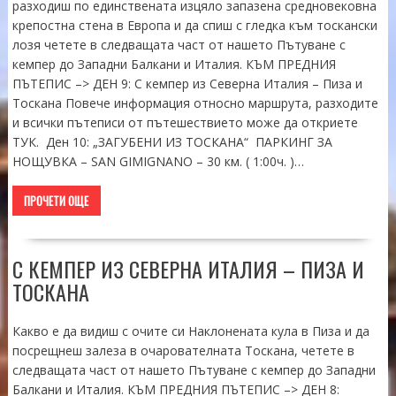
разходиш по единствената изцяло запазена средновековна
крепостна стена в Европа и да спиш с гледка към тоскански
лозя четете в следващата част от нашето Пътуване с
кемпер до Западни Балкани и Италия. КЪМ ПРЕДНИЯ
ПЪТЕПИС –> ДЕН 9: С кемпер из Северна Италия – Пиза и
Тоскана Повече информация относно маршрута, разходите
и всички пътеписи от пътешествието може да откриете
ТУК. Ден 10: „ЗАГУБЕНИ ИЗ ТОСКАНА“ ПАРКИНГ ЗА
НОЩУВКА – SAN GIMIGNANO – 30 км. ( 1:00ч. )…
ПРОЧЕТИ ОЩЕ
С КЕМПЕР ИЗ СЕВЕРНА ИТАЛИЯ – ПИЗА И
ТОСКАНА
Какво е да видиш с очите си Наклонената кула в Пиза и да
посрещнеш залеза в очарователната Тоскана, четете в
следващата част от нашето Пътуване с кемпер до Западни
Балкани и Италия. КЪМ ПРЕДНИЯ ПЪТЕПИС –> ДЕН 8: